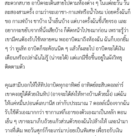
สะดวกสบาย อาบิดจะเดินสายไปตามห้องต่าง ๆ ในแต่ละวัน วัน
ละสองสามครั้ง ถามว่าจะเอาชา-กาแฟหรือน้ำไหม บ่อยครั้งฉันก็
ขอ กาแฟบ้าง ชาบ้าง น้ำเย็นบ้าง แต่บางครั้งฉันขี้เกียจรอ และ
อยากจะขยับจากที่นั่งเสียบ้าง ก็ตัดหน้าไปชงมาก่อน เพราะรู้ว่า
เขามีคนต้องรับใช้หลายคน พออาบิดมาถึงห้องฉัน ฉันก็บอกยิ้ม
ๆ ว่า ทูเล้ท อาบิดก็จะค้อนนิด ๆ แล้วก็ผละไป อาบิดจะได้เงิน
เดือนหรือเปล่าฉันไม่รู้ (น่าจะได้) แต่แกมีชื่อขึ้นอยู่ในผังวิทยุ
ติดตามตัว
คุณสามีบอกให้ให้ทิปอาบิดทุกอาทิตย์ อาทิตย์ละสิบดอลล่าร์
เขาคงอยู่ได้ด้วยเงินทิป (อาจจะได้ส่งให้ทางบ้านด้วยมั้ง) แต่ฉัน
ให้แค่หมื่นปอนด์เลบานีส เท่ากับประมาณ 7 ดอลล์เนื่องจากฉัน
รับใช้ตัวเองมากกว่า ชากาแฟก็เอาของตัวเองมาเป็นหลัก ตอน
เย็น ๆ เขาจะมาเก็บถ้วยแก้วส่วนตัวของฉันไปล้างให้ และนำมา
วางที่เดิม พอวันศุกร์ก็จะเกร่มาบ่อยเป็นพิเศษ เพื่อรอรับเงิน