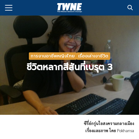
Skip
to
Search
content
for:
กับเรา
่งพิมพ์
การงานอาชีพหญิงไทย
เรื่องเล่าเงาชีวิต
อเรา
ชีวิตหลากสีสันที่เบรุต 3
ซีรี่ย์กรุ่นไอสงครามกลางเมือง
เรื่องและภาพ โดย
Pokhansa