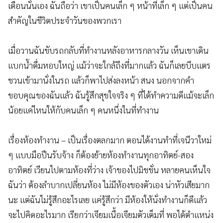
เดือนนั่นเอง ฉันถือว่า เขาเป็นคนเล็ก ๆ หน้าที่เล็ก ๆ แต่เป็นคน
สำคัญในชีวิตประจำวันของพวกเรา
เมื่อวานฉันขับรถกลับที่ทำงานหลังอาหารกลางวัน เห็นเขาเดิน
แบกน้ำดื่มหอบใหญ่ แม้ว่าจะใกล้ถึงที่มากแล้ว ฉันก็เลยบีบแตร
ชวนเข้ามานั่งในรถ แล้วก็พาไปส่งลงหน้า สนง นอกจากคำ
ขอบคุณของฉันแล้ว ฉันรู้สึกสุขใจจริง ๆ ที่ได้ทำความดีแม้จะเล็ก
น้อยแค่ไหนให้กับคนเล็ก ๆ คนหนึ่งในที่ทำงาน
เรื่องห้องทำงาน – เป็นเรื่องตลกมาก ตอนได้งานทำที่เจนีวาใหม่
ๆ แบบมือปืนรับจ้าง ก็ต้องย้ายห้องทำงานทุกอาทิตย์-สอง
อาทิตย์ เวียนไปตามห้องที่ว่าง เจ้าของไปมิชชั่น หลายคนเห็นใจ
ฉันว่า ต้องลำบากเปลี่ยนห้อง ไม่มีห้องของตัวเอง น่าหัวเสียมาก
นะ แต่ฉันไม่รู้สึกอะไรเลย แค่รู้สึกว่า มีห้องให้นั่งทำงานก็ดีแล้ว
จะไปคิดอะไรมาก เรียกว่าเจียมเนื้อเจียมตัวเต็มที่ พอได้ตำแหน่ง