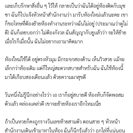
และเก็บรักษาสิ่งอื่น ๆ ไว้ให้ กลายเป็นว่าฉันได้อยู่ห้องติดกับมุซ
ซา ฉันก็ไปแจ้งหัวหน้าสำนักงานว่า มารับห้องใหม่แล้วนะคะ เขา
ก็ขอโทษที่ต้องย้ายห้องทำงานระหว่างฉันไม่อยู่ (ประมาณว่าดูไม่
ดี) ฉันก็เลยบอกว่า ไม่ต้องกังวล ฉันสัญญากับยูแล้วว่า จะให้ย้าย
เมื่อไรก็เมื่อนั้น ฉันไม่อยากเอามาคิดมาก
ห้องใหม่ใช้ได้ อยู่ตรงหัวมุม มีกระจกสองด้าน เห็นวิวสวย แม้จะ
เล็กกว่าห้องเดิม แต่ก็ใหญ่สะดวกสบายสำหรับฉัน ฉันใช้ห้องนี้
มาได้เกือบสองเดือนแล้ว ด้วยความผาสุขดี
วันหนึ่งไม่รู้นึกอย่างไรว่า เอ เราก็อยู่สบายดี ห้องหับก็จัดพอสม
ตัวแล้ว คล่องแคล่วดี เขาจะย้ายห้องเราอีกไหมเนี่ย
ถ้าเป็นหวยก็คงถูกรางวันเลขท้ายสามตัว ตอนสาย ๆ หัวหน้า
สำนักงานเดินเข้ามาหาในห้อง ฉันก็นึกรู้แล้วว่า ถูกไล่ที่แน่นอน