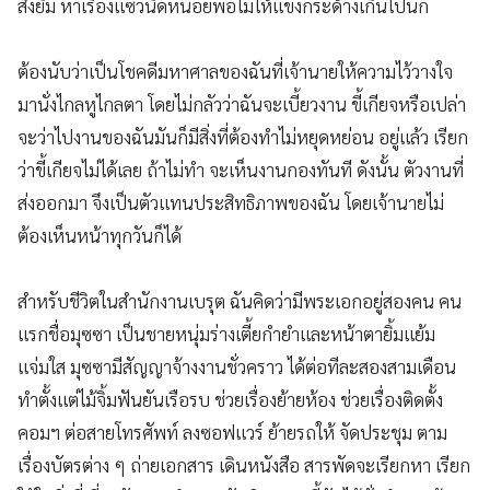
สิ่งยิ้ม หาเรื่องแซวนิดหน่อยพอไม่ให้แข็งกระด้างเกินไปนัก
ต้องนับว่าเป็นโชคดีมหาศาลของฉันที่เจ้านายให้ความไว้วางใจ
มานั่งไกลหูไกลตา โดยไม่กลัวว่าฉันจะเบี้ยวงาน ขี้เกียจหรือเปล่า
จะว่าไปงานของฉันมันก็มีสิ่งที่ต้องทำไม่หยุดหย่อน อยู่แล้ว เรียก
ว่าขี้เกียจไม่ได้เลย ถ้าไม่ทำ จะเห็นงานกองทันที ดังนั้น ตัวงานที่
ส่งออกมา จึงเป็นตัวแทนประสิทธิภาพของฉัน โดยเจ้านายไม่
ต้องเห็นหน้าทุกวันก็ได้
สำหรับชีวิตในสำนักงานเบรุต ฉันคิดว่ามีพระเอกอยู่สองคน คน
แรกชื่อมุซซา เป็นชายหนุ่มร่างเตี้ยกำยำและหน้าตายิ้มแย้ม
แจ่มใส มุซซามีสัญญาจ้างงานชั่วคราว ได้ต่อทีละสองสามเดือน
ทำตั้งแต่ไม้จิ้มฟันยันเรือรบ ช่วยเรื่องย้ายห้อง ช่วยเรื่องติดตั้ง
คอมฯ ต่อสายโทรศัพท์ ลงซอฟแวร์ ย้ายรถให้ จัดประชุม ตาม
เรื่องบัตรต่าง ๆ ถ่ายเอกสาร เดินหนังสือ สารพัดจะเรียกหา เรียก