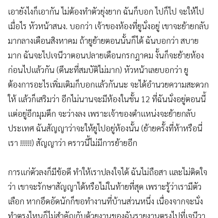
เอายังไงก็เอากัน ไม่ต้องทำตัวยุ่งยาก ฉันก็บอก ไปก็ไป จะให้ไป
เมื่อไร หัวหน้าสนง. บอกว่า เจ้าของห้องที่ยูนั่งอยู่ เขาจะย้ายกลับ
มากลางเดือนสิงหาคม ถ้ายูย้ายตอนนั้นก็ได้ ฉันบอกว่า สบาย
มาก ฉันจะไปเจนีวาตอนปลายเดือนกรกฎาคม งั้นก็จะย้ายห้อง
ก่อนไปแล้วกัน (ดีนะที่สมบัติไม่มาก) หัวหน้าเลยบอกว่า ยู
ต้องการอะไรเพิ่มเติมก็บอกแล้วกันนะ จะได้อำนวยความสะดวก
ให้ แล้วก็เสริมว่า อีกไม่นานจะมีห้องในชั้น 12 ที่ฉันนั่งอยู่ตอนนี้
แต่อยู่อีกมุมตึก จะว่างลง เพราะเจ้าของตำแหน่งจะย้ายกลับ
ประเทศ ฉันสัญญาว่าจะให้ยูไปอยู่ห้องนั้น (ย้ายครั้งที่ห้าหรือนี่
เรา !!!!!!) สัญญาว่า คราวนี้ไม่มีการย้ายอีก
การแก่ตัวลงก็มีข้อดี ทำให้เราปลงใจได้ ฉันไม่ถือสา และไม่ติดใจ
ว่า เขาจะรักษาสัญญาได้หรือไม่ในท้ายที่สุด เพราะรู้ว่าเรามีตัว
เลือก หากอึดอัดนักก็ขอทำงานที่บ้านส่วนหนึ่ง เนื่องจากจะนั่ง
ทำตรงไหนก็ไม่สำคัญกับด้วยงานของฉันรายงานตรงไปที่เจนีวา