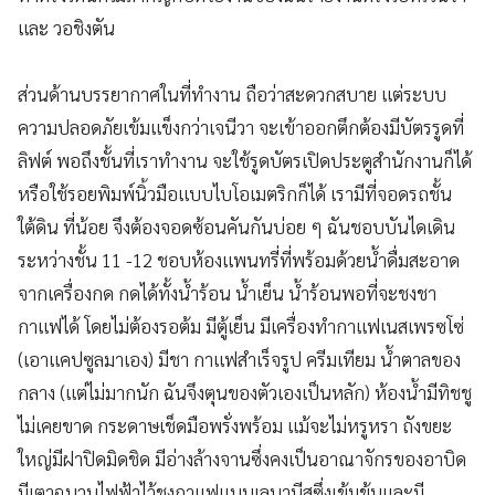
และ วอชิงตัน
ส่วนด้านบรรยากาศในที่ทำงาน ถือว่าสะดวกสบาย แต่ระบบ
ความปลอดภัยเข้มแข็งกว่าเจนีวา จะเข้าออกตึกต้องมีบัตรรูดที่
ลิฟต์ พอถึงชั้นที่เราทำงาน จะใช้รูดบัตรเปิดประตูสำนักงานก็ได้
หรือใช้รอยพิมพ์นิ้วมือแบบไบโอเมตริกก็ได้ เรามีที่จอดรถชั้น
ใต้ดิน ที่น้อย จึงต้องจอดซ้อนคันกันบ่อย ๆ ฉันชอบบันไดเดิน
ระหว่างชั้น 11 -12 ชอบห้องแพนทรี่ที่พร้อมด้วยน้ำดื่มสะอาด
จากเครื่องกด กดได้ทั้งน้ำร้อน น้ำเย็น น้ำร้อนพอที่จะชงชา
กาแฟได้ โดยไม่ต้องรอต้ม มีตู้เย็น มีเครื่องทำกาแฟเนสเพรซโซ่
(เอาแคปซูลมาเอง) มีชา กาแฟสำเร็จรูป ครีมเทียม น้ำตาลของ
กลาง (แต่ไม่มากนัก ฉันจึงตุนของตัวเองเป็นหลัก) ห้องน้ำมีทิชชู
ไม่เคยขาด กระดาษเช็ดมือพรั่งพร้อม แม้จะไม่หรูหรา ถังขยะ
ใหญ่มีฝาปิดมิดชิด มีอ่างล้างจานซึ่งคงเป็นอาณาจักรของอาบิด
มีเตาฉนวนไฟฟ้าไว้ชงกาแฟแบบเลบานีสซึ่งเข้มข้นและมี