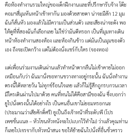
คือห้องทำงานรวมใหญ่ของเด็กฝึกงานและที่ปรึกษารับจ้าง โต๊ะ
คอมฯสี่มุมหันหน้าเข้าหากัน มองด้วยสายตา น่าจะมีสัก 12 มุม
ฉันก็สั่นหัว มองแล้วไม่มีความเป็นส่วนตัว และเสียงน่าจะดัง พอ
ให้ดูที่ที่สองฉันก็เลือกเลย ไม่ใช่ว่ามันดีหรอก เป็นที่มุมทางเดิน
หน้าห้องทำงานสองห้อง และห้องกินข้าว แต่มันเป็นมุมของตัว
เอง ถึงจะเปิดกว้าง แต่ไม่ต้องนั่งแชร์กับใคร (จองหอง)
แต่เพื่อนร่วมงานเดินผ่านแล้วทำหน้าตากลืนไม่เข้าคายไม่ออก
เหมือนกับว่า ฉันมานั่งขอทานขวางทางอยู่กระนั้น ฉันนั่งทำงาน
ตรงนี้ได้หลายวัน ไม่ทุกข์ร้อนใจเลย แล้วก็ไม่รู้สึกถูกรบกวนเวลา
มีใครเดินผ่านไปมาด้วย คนที่ทนไม่ได้คือสามีของฉัน ซึ่งบอกว่า
ยูไปนั่งตรงนั้นได้อย่างไร เป็นคนอื่นเขาไม่ยอมหรอกนะ
(ประมาณว่าเสียศักดิ์ศรี) ยูเป็นถึงเจ้าหน้าที่ระดับพี (โปร
เพซชั่นแนล – หัวโขนหัวหนังจะไปแบกไว้ทำไม) ว่าแล้วคุณท่าน
ก็เลยไปเจรจากับหัวหน้าสนง ขอให้ย้ายฉันไปนั่งที่อื่นชั่วคราว