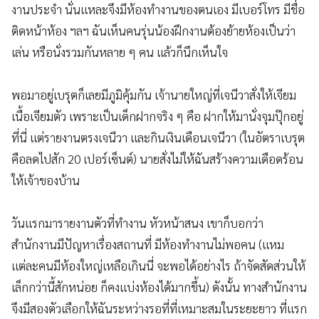
งานประจำ นั่นแหละจึงมีห้องทำงานของตนเอง มีเบอร์โทร มีชื่อ
ติดหน้าห้อง ฯลฯ ฉันเห็นคนรุ่นน้องฝึกงานต้องย้ายห้องเป็นว่า
เล่น หรือนั่งรวมกันหลาย ๆ คน แล้วก็นึกเห็นใจ
พอมาอยู่เบรุตก็เลยมีภูมิคุ้มกัน เจ้านายใหญ่ที่เจนีวาสั่งให้เจียม
เนื้อเจียมตัว เพราะเป็นเด็กฝากจริง ๆ คือ ฝากให้มานั่งจุมปุ๊กอยู่
ที่นี่ แต่รายงานตรงเจนีวา และกินเงินเดือนเจนีวา (ในอัตราเบรุต
คือลดไปสัก 20 เปอร์เซ็นต์) นายสั่งไม่ให้ฉันสร้างความเดือดร้อน
ให้เจ้าของบ้าน
วันแรกมารายงานตัวที่ทำงาน หัวหน้าสนง เขาก็บอกว่า
สำนักงานมีปัญหาเรื่องสถานที่ มีห้องทำงานไม่พอคน (แหม
แต่ละคนมีห้องใหญ่เหลือเกินนี่ จะพอได้อย่างไร ถ้าจัดสัดส่วนให้
เล็กกว่านี้สักหน่อย ก็คงแบ่งห้องได้มากขึ้น) ดังนั้น ทางสำนักงาน
จึงมีสองตัวเลือกให้ฉันระหว่างรอที่ที่เหมาะสมในระยะยาว ที่แรก