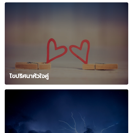
ไขปริศนาหัวใจคู่