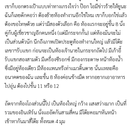
เขาก็บอกตรงเป้าแบบท่าทางเกรงใจว่า ป๊อก ไอมีข่าวร้ายให้ยูนะ
ฉันก็เลยดักคอว่า ต้องย้ายห้องทำงานอีกใช่ไหม เขาก็บอกใช่แล้ว
ต้องขอโทษด้วย แต่ว่ามีสองตัวเลือก คือ ห้องแรกจะอยู่ชั้น 8 นั่ง
คู่กับผู้เชี่ยวชาญอีกคนหนึ่ง (แต่มีกระจกกั้น) แต่ห้องมันจะไม่
เป็นส่วนตัวนัก นึกถึงภาพเปิดประตูห้องทำงานใหญ่ แล้วมีโต๊ะ
เลขาฯรับแขก ก่อนจะเป็นห้องเจ้านายในกระจกถัดไป มีเก้าอี้
รับแขกสองสามตัว มีเครื่องซีรอกซ์ มีกองกระดาษ หน้าห้องน้ำ
ซึ่งมีอยู่ห้องเดียว มีห้องแพนทรีเท่าแมวดิ้นตาย นั่นแหละคือ
อนาคตของฉัน และชั้น 8 ห้องค่อนข้างมืด หากอยากเอาอาหาร
ไปอุ่น ต้องไปชั้น 11 หรือ 12
ถัดจากห้องโถงส่วนนี้ไป เป็นห้องใหญ่ กว้าง แสงสว่างมาก เป็นที่
รวมของอินเทิร์น นั่งแออัดกันสามสี่คน มีโต๊ะคอมฯหันหน้า
เข้าหากันมาสี่โต๊ะ ทั้งหมด 4 มุม