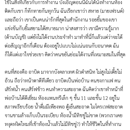
ใช้ในสิ่งที่เกี่ยวกับการทำงาน บังเอิญตอนนี้ฉันได้นั่งทำงานห้อง
ติดกับเขา ก็ทักทายกันทุกวัน ฉันเรียกเขาว่า สหาย (มายเฟรนด์)
และถือว่า เขาเป็นคนน่ารักที่สุดในสำนักงาน รอยยิ้มของเขา
แข่งขันกับยิ้มสยามได้สบายมาก น่าสงสารว่า เขามีความรู้มาก
(ด้านบัญชี) แต่ยังไม่ได้งานประจำทำ มาทำที่นี่ก็แล้วแต่ว่าจะได้
ต่อสัญญาอีกกี่เดือน ต้องอยู่ไปแบบไม่แน่นอนกับอนาคต ฉัน
ก็ได้แต่เอาใจช่วยเขา คิดว่าคนขยันย่อมได้งานที่เหมาะสมในที่สุด
คนที่สองคือ อาบิด มาจากบังคลาเทศ ผิวดำสนิท ไม่สูงไม่เตี้ยไม่
อ้วน ถือว่าหน้าตาดีทีเดียว อาบิดเป็นพ่อบ้าน คนชงกาแฟ คน
เสิร์ฟน้ำ คนเสิร์ฟข้าว คนทำความสะอาด ฉันคิดว่าเขาทำหน้าที่
พ่อบ้านได้ดีเยี่ยม ห้องแพนทรีเล็ก ๆ ชั้น 11 และชั้น 12 อยู่ใน
สภาพเรียบร้อย น้ำดื่มมีเพียงพอ ตู้เย็นสะอาด ไมโครเวฟสะอาด
จานชามล้างเก็บเป็นระเบียบ ห้องน้ำมีทิชชู่ไม่ขาด (พวกเราเคย
หงุดหงิดไหมที่เข้าห้องน้ำแล้วไม่มีทิชชู่?) ทำให้ชีวิตในที่ทำงาน