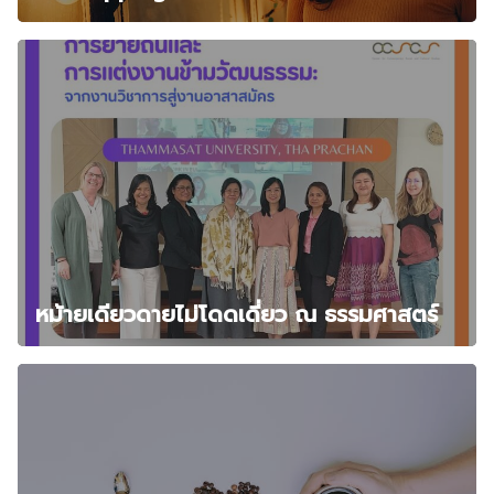
หม้ายเดียวดายไม่โดดเดี่ยว ณ ธรรมศาสตร์