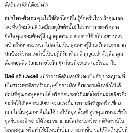
ตัดสินคนอื่นได้อย่างไร
อย่าโทษตัวเอง
คุณไม่ใช่สัตว์โลกที่ไม่รู้จักหวั่นไหว ถ้าคุณเจอ
ใครที่พร้อมโจมตี (เหมือนสุนัขตัวนั้น) ไม่ว่าทางกายหรือทาง
จิตใจ คุณย่อมต้องรู้สึกถูกคุกคาม อาจอยากโต้กลับ อยากหลบ
หนี หรืออาจจะเหวอ ไปต่อไม่เป็น คุณอาจรู้สึกเครียดและอยาก
ปกป้องตัวเอง เหล่านี้เป็นปฏิกิริยาที่ปกติ กุญแจสำคัญคือ คุณ
ต้องหยุดคิด (และหายใจลึก ๆ) ก่อนที่จะแสดงอะไรออกไป
มีสติ สติ และสติ
แม้ว่าการตัดสินคนอื่นจะเป็นสัญชาตญาณที่
เป็นธรรมชาติสำหรับมนุษย์ อย่างน้อยก็พยายามตั้งหลักให้ได้
ก่อนที่คุณจะพูดตอบโต้ หรือก่อนจะส่งอีเมล์เผ็ดร้อนฉุนเฉียวซึ่ง
จะก่อให้เกิดความเสียหายรุนแรงขึ้น เพราะสิ่งที่พูดหรือเขียน
ออกไปนั้นคุณเอาคืนไม่ได้ ขอให้หยุด ตั้งสติ ดูว่าคุณพอจะเข้าใจ
จุดยืนของอีกฝ่ายได้ไหม พยายามจัดประโยควิพากษ์วิจารณ์ใน
ใจของคุณ หรือทำให้มีโทนที่เป็นกลางมากขึ้น ขอให้คิดถึงสุนัขที่