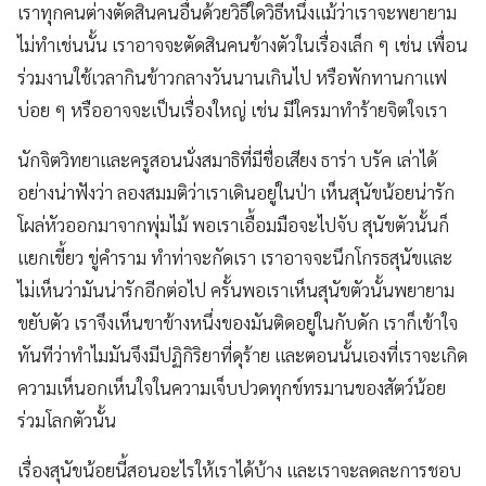
เราทุกคนต่างตัดสินคนอื่นด้วยวิธีใดวิธีหนึ่งแม้ว่าเราจะพยายาม
ไม่ทำเช่นนั้น เราอาจจะตัดสินคนข้างตัวในเรื่องเล็ก ๆ เช่น เพื่อน
ร่วมงานใช้เวลากินข้าวกลางวันนานเกินไป หรือพักทานกาแฟ
บ่อย ๆ หรืออาจจะเป็นเรื่องใหญ่ เช่น มีใครมาทำร้ายจิตใจเรา
นักจิตวิทยาและครูสอนนั่งสมาธิที่มีชื่อเสียง ธาร่า บรัค เล่าได้
อย่างน่าฟังว่า ลองสมมติว่าเราเดินอยู่ในป่า เห็นสุนัขน้อยน่ารัก
โผล่หัวออกมาจากพุ่มไม้ พอเราเอื้อมมือจะไปจับ สุนัขตัวนั้นก็
แยกเขี้ยว ขู่คำราม ทำท่าจะกัดเรา เราอาจจะนึกโกรธสุนัขและ
ไม่เห็นว่ามันน่ารักอีกต่อไป ครั้นพอเราเห็นสุนัขตัวนั้นพยายาม
ขยับตัว เราจึงเห็นขาข้างหนึ่งของมันติดอยู่ในกับดัก เราก็เข้าใจ
ทันทีว่าทำไมมันจึงมีปฏิกิริยาที่ดุร้าย และตอนนั้นเองที่เราจะเกิด
ความเห็นอกเห็นใจในความเจ็บปวดทุกข์ทรมานของสัตว์น้อย
ร่วมโลกตัวนั้น
เรื่องสุนัขน้อยนี้สอนอะไรให้เราได้บ้าง และเราจะลดละการชอบ