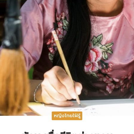
หญิงไทยใฝ่รู้