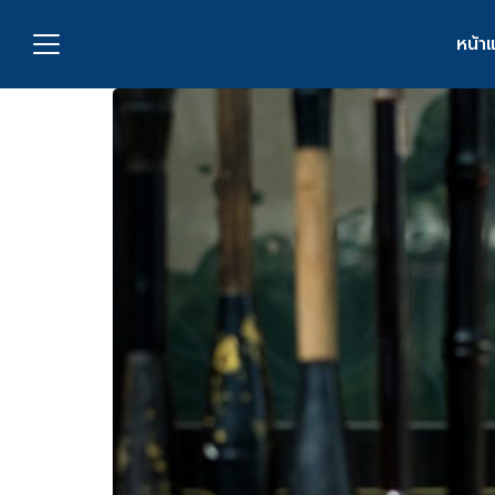
Skip
to
หน้า
content
S
fo
กับเรา
่งพิมพ์
อเรา