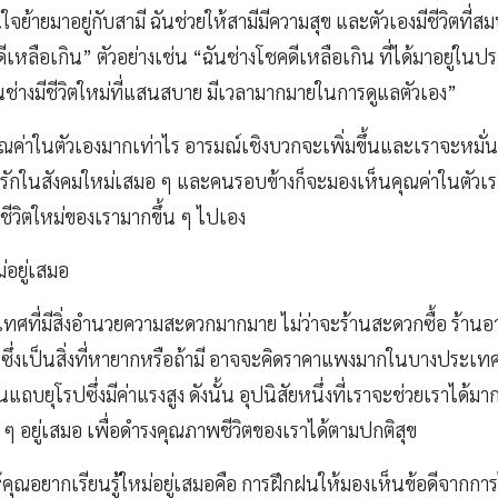
ใจย้ายมาอยู่กับสามี ฉันช่วยให้สามีมีความสุข และตัวเองมีชีวิตที่สม
ีเหลือเกิน” ตัวอย่างเช่น “ฉันช่างโชคดีเหลือเกิน ที่ได้มาอยู่ในป
่างมีชีวิตใหม่ที่แสนสบาย มีเวลามากมายในการดูแลตัวเอง”
ค่าในตัวเองมากเท่าไร อารมณ์เชิงบวกจะเพิ่มขึ้นและเราจะหมั่น
่รักในสังคมใหม่เสมอ ๆ และคนรอบข้างก็จะมองเห็นคุณค่าในตัวเราม
ชีวิตใหม่ของเรามากขึ้น ๆ ไปเอง
หม่อยู่เสมอ
ศที่มีสิ่งอำนวยความสะดวกมากมาย ไม่ว่าจะร้านสะดวกซื้อ ร้าน
ซึ่งเป็นสิ่งที่หายากหรือถ้ามี อาจจะคิดราคาแพงมากในบางประเทศท
แถบยุโรปซึ่งมีค่าแรงสูง ดังนั้น อุปนิสัยหนึ่งที่เราจะช่วยเราได้มา
ใหม่ ๆ อยู่เสมอ เพื่อดำรงคุณภาพชีวิตของเราได้ตามปกติสุข
้คุณอยากเรียนรู้ใหม่อยู่เสมอคือ การฝึกฝนให้มองเห็นข้อดีจากการได