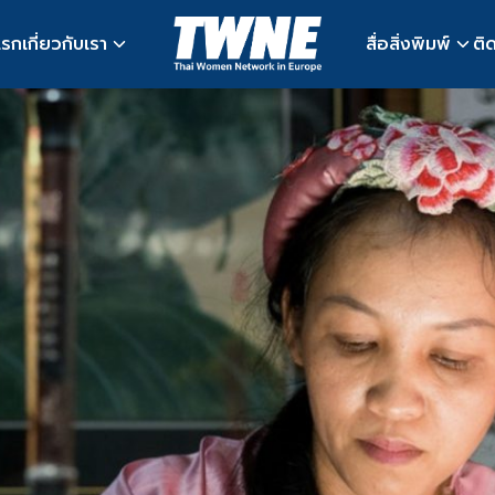
แรก
เกี่ยวกับเรา
สื่อสิ่งพิมพ์
ติ
earch
r: