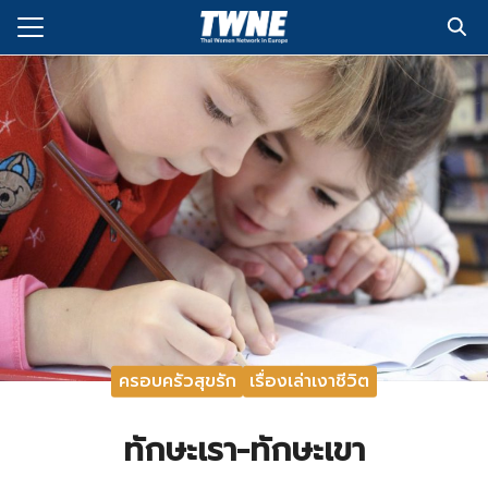
Skip
to
Search
content
for:
กับเรา
่งพิมพ์
อเรา
ครอบครัวสุขรัก
เรื่องเล่าเงาชีวิต
ทักษะเรา-ทักษะเขา