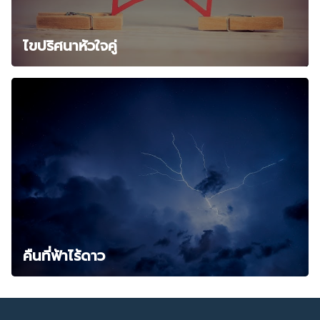
ไขปริศนาหัวใจคู่
คืนที่ฟ้าไร้ดาว