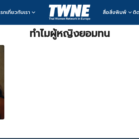
แรก
เกี่ยวกับเรา
สื่อสิ่งพิมพ์
ติ
earch
ทำไมผู้หญิงยอมทน
r: