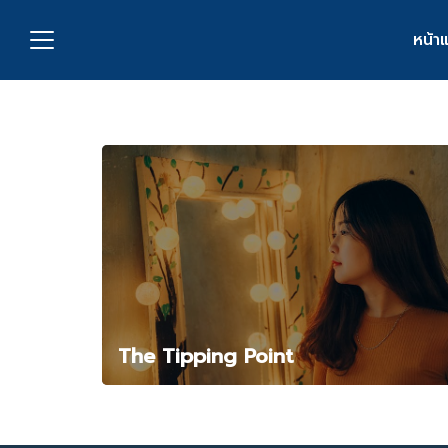
Skip
to
หน้า
content
S
fo
กับเรา
่งพิมพ์
อเรา
The Tipping Point