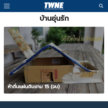
Skip
to
Search
content
บ้านอุ่นรัก
for:
กับเรา
่งพิมพ์
อเรา
ห้าถิ่นแผ่นดินงาม 15 (จบ)