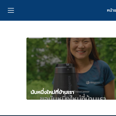
Skip
to
หน้า
content
S
fo
กับเรา
่งพิมพ์
อเรา
นับหนึ่งใหม่ที่บ้านเรา