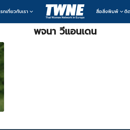
แรก
เกี่ยวกับเรา
สื่อสิ่งพิมพ์
ติ
earch
พจนา วีแอนเดน
r: