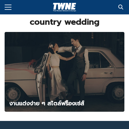
Skip
to
Search
content
country wedding
for:
กับเรา
่งพิมพ์
อเรา
งานแต่งง่าย ๆ สไตล์ฟร็องเซ่ส์