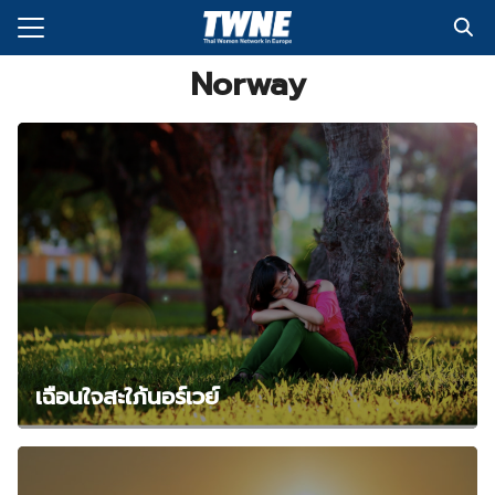
Skip
to
Search
content
Norway
for:
กับเรา
่งพิมพ์
อเรา
เฉือนใจสะใภ้นอร์เวย์