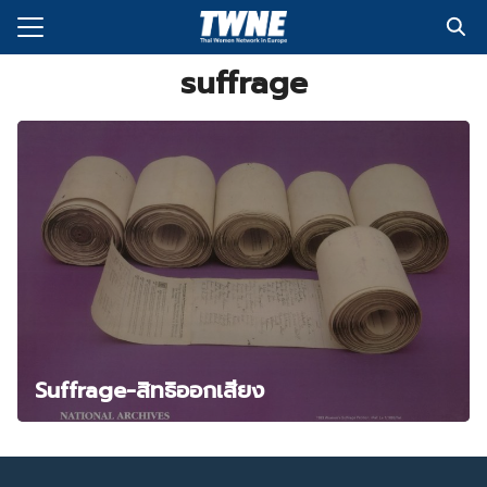
Skip
to
Search
content
suffrage
for:
กับเรา
่งพิมพ์
อเรา
Suffrage-สิทธิออกเสียง