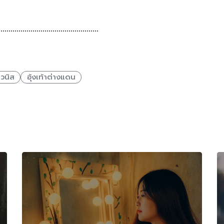
……………………………………………
เวนิส
อุ้งเท้าต่างแดน
Related Posts