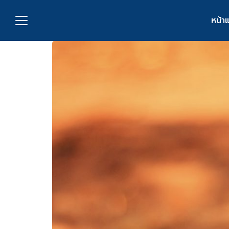
Skip
to
หน้า
content
S
fo
กับเรา
่งพิมพ์
อเรา