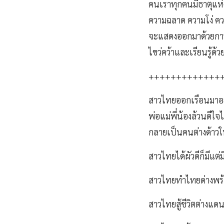
คนเราทุกคนมีธาตุแห่ง
ความฉลาด ความโง่ คว
จะแสดงออกมาด้วยการ
ไขว่คว้าและเรียนรู้ด้วย
+++++++++++++
สาวไทยออกเรือนมาอย
พ่อแม่พี่น้องล้วนดีใจไ
กลายเป็นคนต่างด้าวใ
สาวไทยได้ผัวดีก็มีแต่ม
สาวไทยทำไทยด่างพร้
สาวไทยสู้ชีวิตต่างแด