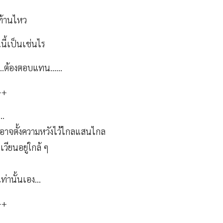
ท้านไหว
นี้เป็นเช่นไร
ุณ..ต้องตอบแทน……
++
 …
เราอาจตั้งความหวังไว้ไกลแสนไกล
เวียนอยู่ใกล้ ๆ
ท่านั้นเอง…
++