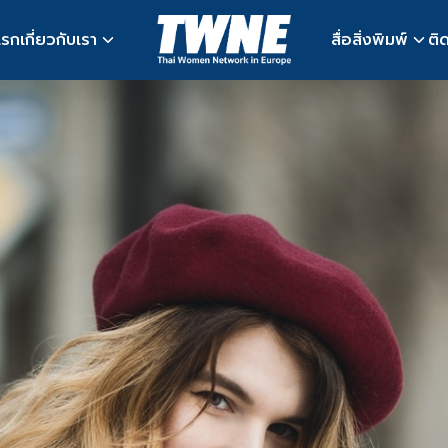
แรก
เกี่ยวกับเรา
สื่อสิ่งพิมพ์
ติ
earch
r: