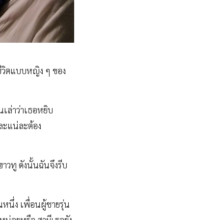
้ชีวิตแบบหญิง ๆ ของ
นเล่าว่าเธอหยิบ
และแน่ละต้อง
ทู ดังนั้นฉันจึงรีบ
ึ่ง เพื่อนผู้ชายรุ่น
ยหน่อยหรือ สามีเธอยัง