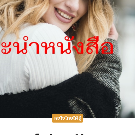
หญิงไทยใฝ่รู้