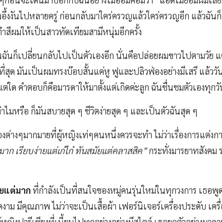
อึ้งงันไปหลายครู่ ก่อนกลับมาใคร่ครวญแล้วใคร่ครวญอีก แล้วฉันก
ำสีผมให้เป็นสาวทัดเทียมสามีหนุ่มอีกครั้ง
านฉันก็เปลี่ยนกลับไปเป็นตัวเองอีก นั่นคือปล่อยผมขาวไปตามวัย แ
ี่สุด มันเป็นผมทรงบ๊อบสั้นแค่หู ฟูและปลิวฟ่องอย่างมีเสรี แล้ววั
่ใด คำตอบก็คือมารดาให้มาตั้งแต่เกิดค่ะลูก ฉันชื่นชมตัวเองทุกวัน
ำไมหรือ ก็มันสบายสุด ๆ ชีวิตง่ายสุด ๆ และเป็นตัวฉันสุด ๆ
รื่องต่างๆมากมายที่ผู้หญิงเท่ๆคนหนึ่งควรจะทำ ไม่ว่าเรื่องการแต่งก
มาก เรียบง่ายแต่เก๋ไก๋ ทันสมัยแต่คลาสสิค”
กระทั่งมารยาทสังคม ร
อยแต่มาก
ที่กำลังเป็นที่สนใจของหมู่คนรุ่นใหม่ในทุกวงการ เธอพูด
ดงาม มีคุณภาพ ไม่ว่าจะเป็นเสื้อผ้า เฟอร์นิเจอร์เครื่องประดับ เค
้หญิงปารีเซียงที่เนี้ยบไปทุกอย่างอย่างมีสไตล์ เธอยกตัวอย่างมาดา