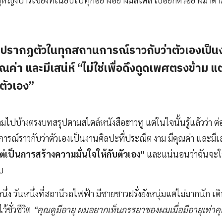
จะปรากฏตัวในทุกสถานการณ์ราวกับว่าตัวเองเป็นง
ณค่า และมีเสน่ห์ “ไม่ใช่เพื่อดึงดูดเพศตรงข้าม แ
บตัวเอง”
มไปบ้างตรงบทสรุปตามสไตล์หนังสือฮาวทู แต่ในใจนั้นรู้แล้วว่า ต
รณ์ราวกับว่าตัวเองเป็นงานศิลปะที่ประณีต งาม มีคุณค่า และมีเ
ต่เป็นการสร้างความมั่นใจให้กับตัวเอง”
และแน่นอนว่าฉันจะใช้ช
บ
งหนึ่ง วันหนึ่งที่สถานีรถไฟฟ้า มีชายชาวฝรั่งยังหนุ่มแต่ไม่มากนัก เ
้ชั่วชีวิต
“คุณดูมีอายุ ผมอยากเห็นภรรยาของผมเมื่อมีอายุเท่าคุ