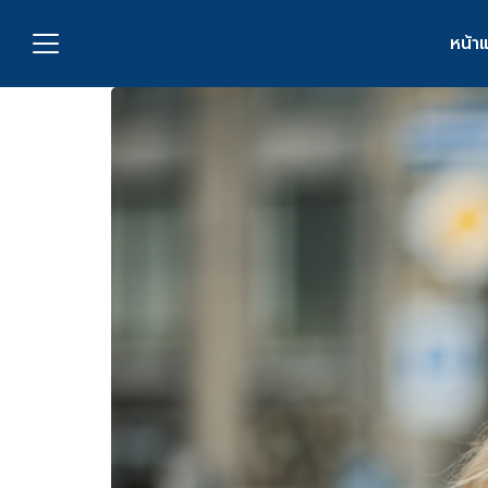
Skip
to
หน้า
content
S
fo
กับเรา
่งพิมพ์
อเรา