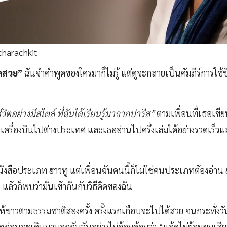
harachkit
ุดสวย”
ฉันจำคำพูดของใครมาก็ไม่รู้ แต่ดูจะกลายเป็นคัมภีร์การใช
วิตอย่างมีสไตล์ ที่ฉันได้เรียนรู้มาจากปารีส”
ตามเพื่อนที่เธอเขีย
ึ้นเครื่องบินไปต่างประเทศ และเธออ่านไปครึ่งเล่มได้อย่างรวดเร็ว
งสือประเภท ฮาวทู แต่เพื่อนฉันคนนี้ก็ไม่ใช่คนประเภทต้องอ่าน ฮาว
แล้วก็พบว่ามันเข้ากันกับวิธีคิดของฉัน
้ขาวตามธรรมชาติสองครั้ง ครั้งแรกเกือบจะไปได้สวย จนกระทั่งวันหน
กลๆก่อนจะเดินมาบอกกับฉันอย่างไม่อ้อมค้อมว่า “แอ้ดไม่ย้อมผมเสี