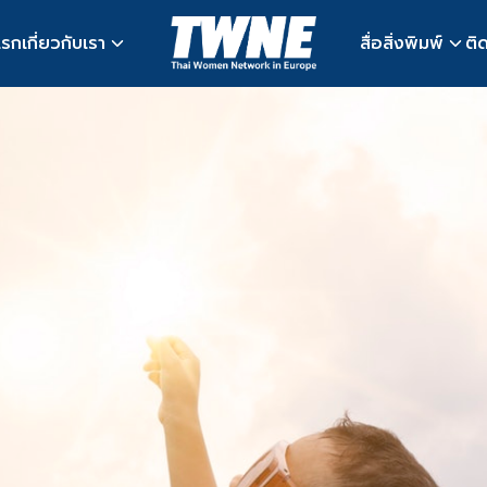
แรก
เกี่ยวกับเรา
สื่อสิ่งพิมพ์
ติ
earch
r: