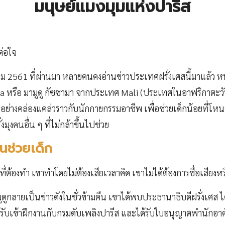
มนุษย์แมงมุมแห่งปารีส
ต่อใจ
คม 2561 ที่ผ่านมา หลายคนคงอ่านข่าวประเทศฝรั่งเศสนี้มาแล้ว หน
รือ มามูดู กัซซามา จากประเทศ Mali (ประเทศในอาฟริกาตะวั
่ชั้นอย่างคล่องแคล่วราวกับนักกายกรรมอาชีพ เพื่อช่วยเด็กน้อยที่โหน
มุงคนอื่น ๆ ที่ไม่กล้าขึ้นไปช่วย
ั้นช่วยเด็ก
ที่ต้องทำ เขาทำโดยไม่ต้องเสียเวลาคิด เขาไม่ได้ต้องการชื่อเสียงหรื
ูกลายเป็นข่าวดังในชั่วข้ามคืน เขาได้พบประธานาธิบดีฝรั่งเศส ไ
รับเข้าฝึกงานกับกรมดับเพลิงปารีส และได้รับใบอนุญาตพำนักอา