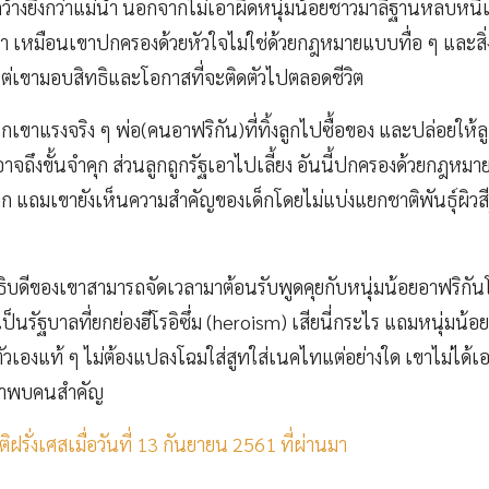
ว้างยิ่งกว่าแม่น้ำ นอกจากไม่เอาผิดหนุ่มน้อยชาวมาลีฐานหลบหนีเข
เหมือนเขาปกครองด้วยหัวใจไม่ใช่ด้วยกฎหมายแบบทื่อ ๆ และสิ่งท
 แต่เขามอบสิทธิและโอกาสที่จะติดตัวไปตลอดชีวิต
กเขาแรงจริง ๆ พ่อ(คนอาฟริกัน)ที่ทิ้งลูกไปซื้อของ และปล่อยให้
อาจถึงขั้นจำคุก ส่วนลูกถูกรัฐเอาไปเลี้ยง อันนี้ปกครองด้วยกฎหม
หาก แถมเขายังเห็นความสำคัญของเด็กโดยไม่แบ่งแยกชาติพันธุ์ผิวส
บดีของเขาสามารถจัดเวลามาต้อนรับพูดคุยกับหนุ่มน้อยอาฟริกัน
ป็นรัฐบาลที่ยกย่องฮีโรอิซึ่ม (heroism) เสียนี่กระไร แถมหนุ่มน้อยย
ัวเองแท้ ๆ ไม่ต้องแปลงโฉมใส่สูทใส่เนคไทแต่อย่างใด เขาไม่ได้เอ
ข้าพบคนสำคัญ
ิฝรั่งเศสเมื่อวันที่ 13 กันยายน 2561 ที่ผ่านมา