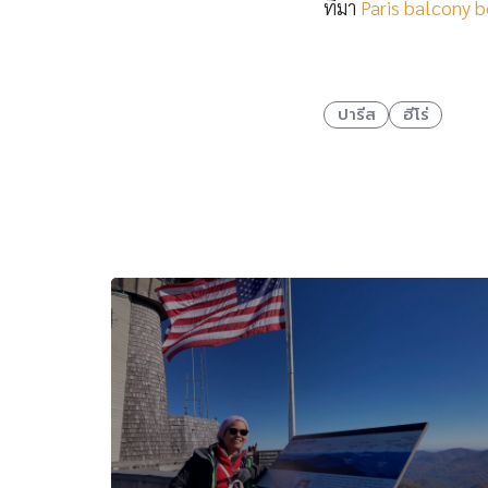
ที่มา
Paris balcony 
ปารีส
ฮีโร่