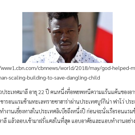
p://www1.cbn.com/cbnnews/world/2018/may/god-helped-me
an-scaling-building-to-save-dangling-child
ชาวประเทศมาลี อายุ 22 ปี คนหนึ่งที่อพยพหนีความแร้นแค้นของอา
ปี เขารอนแรมข้ามทะเลทรายซาฮาร่าผ่านประเทศบูร์กิน่า ฟาโว่ ปร
งทำงานเยี่ยงทาสในประเทศลิเบียถึงหนึ่งปี ก่อนจะนั่งเรือรอนแรม
ิตาลี แล้วลอบเข้ามาฝรั่งเศสในที่สุด แอบอาศัยและแอบทำงานอย่