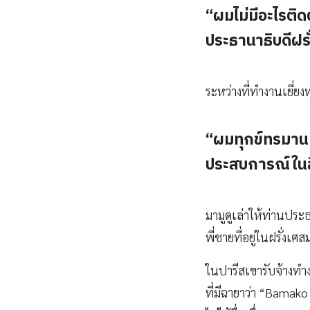
“ผมไม่มีอะไรติด
ประธานาธิบดีฝร
ระหว่างที่ทำงานเยี่
“ผมทุกข์ทรมานม
ประสบการณ์ในลิ
มามูดูเล่าให้ท่านประ
พี่ชายที่อยู่ในฝรั่งเ
ในปารีสเขารับจ้างทำ
ที่มีฉายาว่า “Bamako