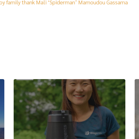
boy family thank Mali ‘Spiderman’ Mamoudou Gassama
Related Posts