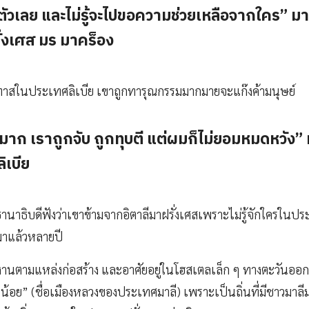
ตัวเลย และไม่รู้จะไปขอความช่วยเหลือจากใคร” มาม
ั่งเศส มร มาคร็อง
ยงทาสในประเทศลิเบีย เขาถูกทารุณกรรมมากมายจะแก๊งค้ามนุษย์
าก เราถูกจับ ถูกทุบตี แต่ผมก็ไม่ยอมหมดหวัง” ม
เบีย
ธานาธิบดีฟังว่าเขาข้ามจากอิตาลีมาฝรั่งเศสเพราะไม่รู้จักใครในป
ศสมาแล้วหลายปี
งานตามแหล่งก่อสร้าง และอาศัยอยู่ในโฮสเตลเล็ก ๆ ทางตะวันออ
 น้อย” (ชื่อเมืองหลวงของประเทศมาลี) เพราะเป็นถิ่นที่มีชาวมาลีมา