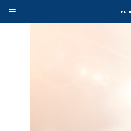
Skip
to
หน้า
content
S
fo
กับเรา
่งพิมพ์
อเรา