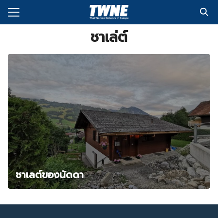
Skip
to
Search
content
ชาเล่ต์
for:
กับเรา
่งพิมพ์
อเรา
ชาเลต์ของนัดดา