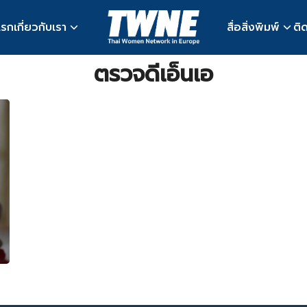
แรก
เกี่ยวกับเรา
สื่อสิ่งพิมพ์
ติ
earch
ตรวจดีเอ็นเอ
r: