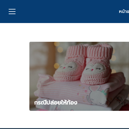
Skip
to
หน้า
content
S
fo
กับเรา
่งพิมพ์
อเรา
กรณีปล่อยให้ท้อง