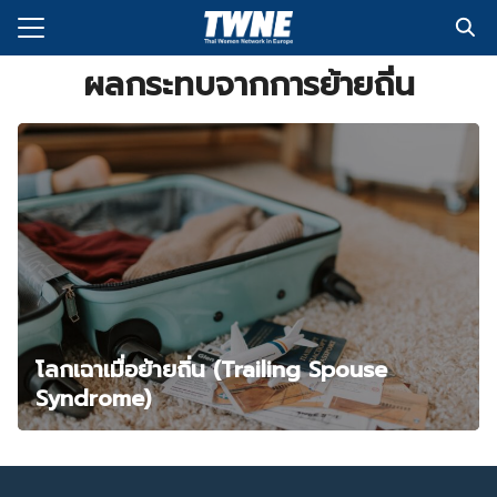
Skip
to
Search
content
ผลกระทบจากการย้ายถิ่น
for:
กับเรา
่งพิมพ์
อเรา
โลกเฉาเมื่อย้ายถิ่น (Trailing Spouse
Syndrome)