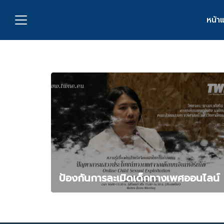
Skip
to
หน้า
content
S
fo
กับเรา
่งพิมพ์
อเรา
ป้องกันการละเมิดเด็กทางเพศออนไลน์