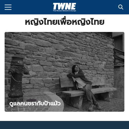
Skip
to
Search
content
หญิงไทยเพื่อหญิงไทย
for:
กับเรา
่งพิมพ์
อเรา
ดูแลคนชรากับป้าแม้ว