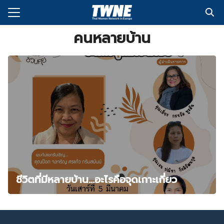
Skip
to
Search
content
คนหลายบ้าน
for:
กับเรา
่งพิมพ์
อเรา
ชีวิตที่มีหลายบ้าน…อะไรคือจุดเกาะเกี่ยว