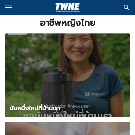
Skip
to
Search
content
อาชีพหญิงไทย
for:
กับเรา
่งพิมพ์
อเรา
นับหนึ่งใหม่ที่บ้านเรา