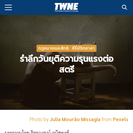
Skip
to
Search
content
for:
กับเรา
กฎหมายและสิทธิ
ซีรี่ย์จิตอาสา
่งพิมพ์
รำลึกวันยุติความรุนแรงต่อ
อเรา
สตรี
Photo by
Julia Mourão Missagia
from
Pexels
บทความโดย จิตราภรณ์ วนัสพงศ์