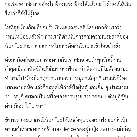
จะเรียกค่าเสียหายต้องไปฟ้องแพ่ง ฟ้องได้แล้วจะบังคับคดีได้เงิน
รึเปล่าก็ยังไม่รู้เลย
ในที่สุดน้องก้อยก็ยอมรับเงินและถอนคดี โดยบอกกับเราว่า
“หนูเหนื่อยแล้วพี่” ทางเราก็ดำเนินการตามความประสงค์ของ
น้องก้อยด้วยความเคารพในการตัดสินใจและเข้าใจอย่างยิ่ง
ต่อมาน้องก้อยจะมาร่วมงานกับเราเสมอ จนถึงทุกวันนี้ งาน
ล่าสุดเมื่ออาทิตย์ที่แล้วก็มา บางทีบอกว่า ติดงานก็ไม่ต้องมานะ
ทำงานไป น้องก็มาทุกงานบอกว่า “หนูมาได้ๆๆ” มาแล้วก็ร้อง
เพลงตามถนัด แล้วก็จะพูดให้กำลังใจผู้หญิงคนอื่น ๆ ประมาณ
ว่า “หนูก็เคยตกเป็นเหยื่อของความรุนแรงมาก่อน แต่หนูก็สู้จน
ผ่านมันมาได้… ฯลฯ”
ข้าพเจ้าเคยเล่ากรณีน้องก้อยให้แหล่งทุนของเราฟัง มองว่าเป็น
ความสำเร็จของการสร้าง resilience ของผู้หญิง แต่บางคนก็เห็น