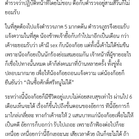
ตำรวจว่าปฏิบัติหน้าที่โดยไม่ชอบ ตื๊อกับตำรวจอยู่สามสี่วันก็ไม่
ยอมรับ
ในที่สุดต้องไปแจ้งตำรวจภาค 5 มากดดัน ตำรวจภูธรจึงยอมรับ
แจ้งความในที่สุด น้องข้าพเจ้ายื้อกับกำไปมาอีกเป็นเดือน กว่า
เค้าจะยอมรับว่า เค้ามี sex กับน้องก้อย แต่ทั้งนี้เค้าไม่ได้ข่มขืน
เพราะน้องก้อยเป็นนักร้องย่อมสมยอมกัน เจ้าหน้าที่ผู้ชายอะไร
ก็เชื่อไปทางนั้นหมด เค้าก็ส่งคนมาที่บ้านหลายครั้ง ทั้งขู่ทั้ง
ปลอบมากมาย เพื่อให้น้องก้อยถอนแจ้งความ แต่น้องก้อยก็
ยืนยันว่า “เงินซื้อศักดิ์ศรีหนูไม่ได้”
ระหว่างนี้น้องก้อยก็มีชีวิตอยู่แบบไม่ค่อยสงบสุขเท่าไร ผ่านไป 6
เดือนเห็นจะได้ เรื่องก็ขึ้นไปถึงขั้นตอนของอัยการ ทีนี้อัยการก็
มาไกล่เกลี่ยละ ทางกำเค้าจะให้ 2 แสนบาทแก่น้องก้อยเพื่อไม่ให้
เป็นคดี อัยการก็บอกว่า รับไปเถอะ เพราะถ้าฟ้องต่อไปก็จะ
เหนื่อย เหนื่อยกว่านี้อีกเยอะนะ เสียเวลาด้วย เงินก็จะไม่ได้ ถ้า