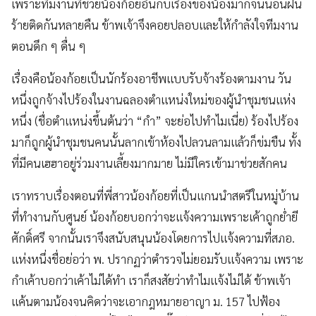
เพราะทีมงานที่ช่วยน้องก้อยอินกับเรื่องของน้องมากจนนอนฝัน
ร้ายติดกันหลายคืน ข้าพเจ้าจึงคอยปลอบและให้กำลังใจทีมงาน
ตอนดึก ๆ ดื่น ๆ
เรื่องคือน้องก้อยเป็นนักร้องอาชีพแบบรับจ้างร้องตามงาน วัน
หนึ่งถูกจ้างไปร้องในงานฉลองตำแหน่งใหม่ของผู้นำชุมชนแห่ง
หนึ่ง (ชื่อตำแหน่งขึ้นต้นว่า “กำ” จะย่อไปทำไมเนี่ย) ร้องไปร้อง
มาก็ถูกผู้นำชุมชนคนนั้นลากเข้าห้องไปลวนลามแล้วก็ข่มขืน ทั้ง
ที่มีคนเฮฮาอยู่ร่วมงานเลี้ยงมากมาย ไม่มีใครเข้ามาช่วยสักคน
เราทราบเรื่องตอนที่พี่สาวน้องก้อยที่เป็นแกนนำสตรีในหมู่บ้าน
ที่ทำงานกับศูนย์ น้องก้อยบอกว่าจะแจ้งความเพราะเค้าถูกย่ำยี
ศักดิ์ศรี จากนั้นเราจึงสนับสนุนน้องโดยการไปแจ้งความที่สภอ.
แห่งหนึ่งชื่อย่อว่า พ. ปรากฏว่าตำรวจไม่ยอมรับแจ้งความ เพราะ
กำเค้าบอกว่าเค้าไม่ได้ทำ เราก็สงสัยว่าทำไมแจ้งไม่ได้ ข้าพเจ้า
แค้นตามน้องจนคิดว่าจะเอากฎหมายอาญา ม. 157 ไปฟ้อง