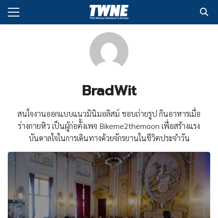
Skip
to
Search
content
for:
กับเรา
่งพิมพ์
BradWit
อเรา
สนใจงานออกแบบแนวมินิมอลิสม์ ชอบถ่ายรูป กินอาหารเมื่อ
ร่างกายหิว เป็นผู้ก่อตั้งเพจ Bikeme2themoon เพื่อสร้างแรง
บันดาลใจในการเดินทางด้วยจักรยานในชีวิตประจำวัน