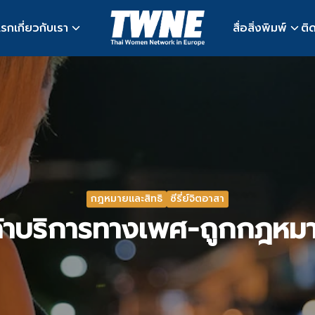
แรก
เกี่ยวกับเรา
สื่อสิ่งพิมพ์
ติ
earch
r:
กฎหมายและสิทธิ
ซีรี่ย์จิตอาสา
้าบริการทางเพศ-ถูกกฎหม