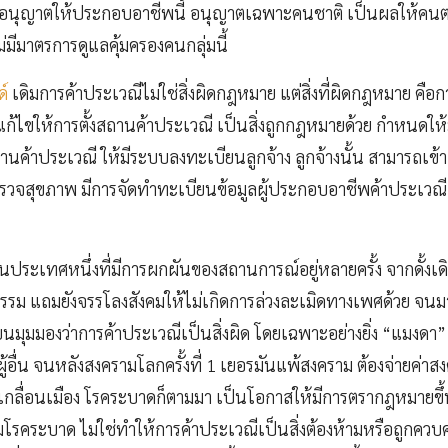
ารอนุญาตให้ประกอบอาชีพนี้ อนุญาตเฉพาะคนชาติ เป็นผลให้คนต่
ไม่มีมาตรการดูแลคุ้มครองคนกลุ่มนี้
์
เดิมการค้าประเวณีไม่ใช่สิ่งผิดกฎหมาย แต่สิ่งที่ผิดกฎหมาย คือ
้แก้ไขให้การตั้งสถานค้าประเวณี เป็นสิ่งถูกกฎหมายด้วย กำหนดให
ค้าประเวณี ให้มีระบบลงทะเบียนลูกจ้าง ลูกจ้างนั้น สามารถเข้า
รวจสุขภาพ มีการจัดทำทะเบียนข้อมูลผู้ประกอบอาชีพค้าประเวณี
นประเทศหนึ่งที่มีการผกผันของสถานการณ์อยู่หลายครั้ง จากดั้งเดิ
ลธรรม แถมยังจรรโลงสังคมให้ไม่เกิดการล่วงละเมิดทางเพศด้วย จนม
่ยนมุมมองว่าการค้าประเวณีเป็นสิ่งผิด โดยเฉพาะอย่างยิ่ง “แมงดา”
้อื่น จนหลังสงครามโลกครั้งที่ 1 เยอรมันแพ้สงคราม ต้องจ่ายค่าส
ึงเกลื่อนเมือง โรคระบาดก็ตามมา เป็นโอกาสให้มีการตรากฎหมายขึ้
โรคระบาด ไม่ใช่ทำให้การค้าประเวณีเป็นสิ่งต้องห้ามหรือถูกควบค