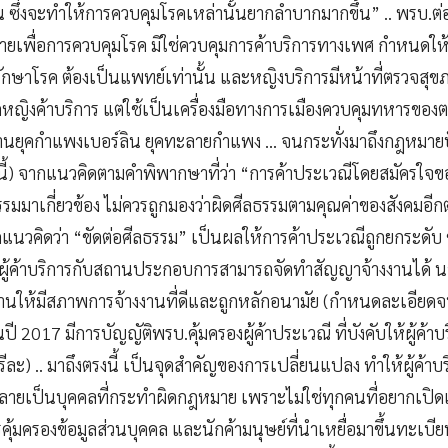
น ซึ่งจะทำให้การควบคุมโรคเหล่านั้นยากลำบากมากขึ้น” .. พรบ.ต่
ายเพื่อการควบคุมโรค มิใช่ควบคุมการค้าบริการทางเพศ กำหนดให้ผู้
รักษาโรค ต้องเป็นแพทย์เท่านั้น และหญิงบริการมีหน้าที่ตรวจสุข
ลียดหญิงค้าบริการ แต่ใช้เป็นเครื่องมือทางการเมืองควบคุมทหาร
่านยุคกำแพงเบอร์ลิน ยุคทะลายกำแพง … จนกระทั่งมาถึงกฎหมายปั
้) จากแนวคิดตามคำพิพากษาที่ว่า “การค้าประเวณีโดยสมัครใจของผ
มมาเกี่ยวข้อง ไม่ควรถูกมองว่าผิดศีลธรรมตามคุณค่าของสังคมอีกต
นวคิดว่า “ขัดต่อศีลธรรม” เป็นผลให้การค้าประเวณีถูกยกระดับ ข้
 ผู้ค้าบริการกับสถานประกอบการสามารถจัดทำสัญญาจ้างงานได้ นา
นให้มีสภาพการจ้างงานที่ดีและถูกหลักอนามัย (กำหนดละเอียดจนถึ
จนปี 2017 มีการบัญญัติพรบ.คุ้มครองผู้ค้าประเวณี ที่บังคับให้ผู้ค้า
รีละ) .. มาถึงตรงนี้ เป็นจุดสำคัญของการเปลี่ยนแปลง ทำให้ผู้ค้าบ
กลายเป็นบุคคลที่กระทำผิดกฎหมาย เพราะไม่ใช่ทุกคนที่อยากเปิดเ
ุ้มครองข้อมูลส่วนบุคคล และนักค้ามนุษย์ที่นำเหยื่อมาขึ้นทะเบ