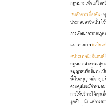
กฎหมาย เพื่อแก้ไขหรื
#หลักการเบื้องต้น
: ท
ประกอบอาชีพนั้น ใช้ห
การพัฒนากรอบกฎหมาย
แนวทางแรก
#เปิดเสร
#ประเทศนิวซีแลนด์
กฎหมายสาธารณสุข และ
อนุญาตหรือขึ้นทะเ
ซึ่งใบอนุญาตมีอายุ 1 
ควบคุมโดยมีกำหนดมาตรก
การให้บริการได้ทุกเ
ลูกค้า … นับแต่การตรา