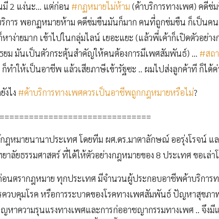
นมี 2 แง่นะ… แต่ก่อน
#กฏหมายไม่ห้าม
(ค้าบริการทางเพศ) คดีข่มข
ิการ พอกฏหมายห้าม คดีข่มขืนมันก็มาก คนที่ถูกข่มขืน ก็เป็นคนแ
็หาง่ายมาก เข้าไปในกลุ่มไลน์ เยอะแยะ (แล้วพี่เค้าก็เปิดตัวอย่างกล
ัธยม มันเป็นตัวกระตุ้นสำคัญให้คนต้องการมีเพศสัมพันธ์) …
#สถาน
ก็ทำให้เป็นอาชีพ แล้วเสียภาษีเข้ารัฐซะ .. ผมไปส่งลูกค้าที ก็ได้ค่
ดยังไง
#ค้าบริการทางเพศควรเป็นอาชีพถูกกฎหมายหรือไม่
?
===============================
้กฎหมายนานาประเทศ โดยทีม ผศ.ดร.มาตาลักษณ์ ออรุ่งโรจน์ 
ยาลัยธรรมศาสตร์ ที่ได้ให้ตัวอย่างกฎหมายของ 8 ประเทศ ขอเล่าโด
ก่อนตรากฎหมาย ทุกประเทศ มีจำนวนผู้ประกอบอาชีพค้าบริการทา
รควบคุมโรค หรือการระบาดของโรคทางเพศสัมพันธ์ ปัญหาสุขภ
 ปัญหาความรุนแรงทางเพศและการก่ออาชญากรรมทางเพศ .. จึงมีแน