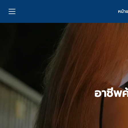
Skip
to
หน้า
content
S
fo
กับเรา
่งพิมพ์
อเรา
อาชีพค