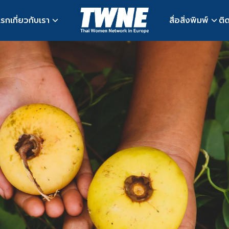
แรก
เกี่ยวกับเรา
สื่อสิ่งพิมพ์
ติ
earch
r: