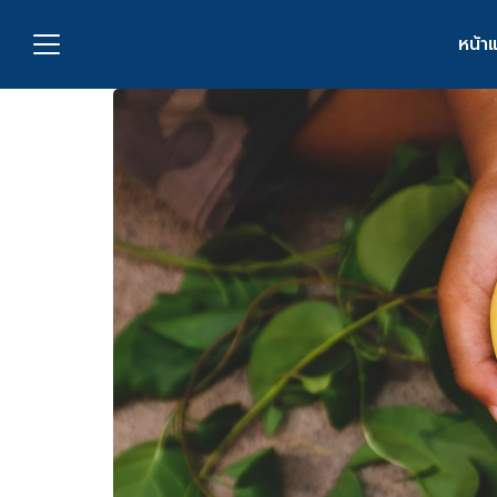
Skip
to
หน้า
content
S
fo
กับเรา
่งพิมพ์
อเรา