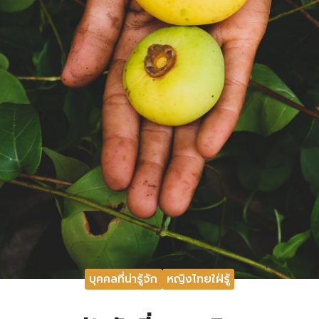
บุคคลที่น่ารู้จัก
หญิงไทยใฝ่รู้