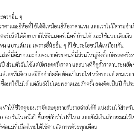
ะดวกอื่น ๆ
นราคาและยี่ห้อที่ใช้ได้ดีเหมือนยี่ห้อราคาแพง และเราไม่มีความจำ
ตอร์เน็ตได้ด้วย เราก็ใช้อินเตอร์เน็ตที่บ้านได้ และใช้แบบเติมเงิน
พง แบรนด์เนม เพราะยี่ห้ออื่น ๆ ก็ใช้ประโยชน์ได้เหมือนกัน
งที่นี่ดีมากและก็แพงมากด้วย คนที่นี่ส่วนใหญ่จึงซื้อบัตรลดครึ่
ั๋วปี ส่วนตัวฉันใช้แค่บัตรลดครึ่งราคา และบางทีก็ดูตั๋วราคาประหยัด
็นต์เลยทีเดียว แต่มีข้อจำกัดคือ ต้องเป็นรถไฟ หรือรถเมล์ ตามเวลาท
่ซื้อมาใช้ไม่ได้ แต่ฉันยังไม่เคยพลาดเลยสักครั้ง ลองคิดเป็นปี ก็ปร
ทำให้ชีวิตคู่ของเราจัดสมดุลรายรับรายจ่ายได้ดี แบ่งส่วนไว้สำหรับ
 30-60 วันในหนึ่งปี ขึ้นอยู่กับว่าไปที่ไหน และยังมีเงินเก็บสะสมไว้
ห้พ่อแม่ที่เมืองไทยได้ใช้ตามอัตภาพด้วยทุกเดือน