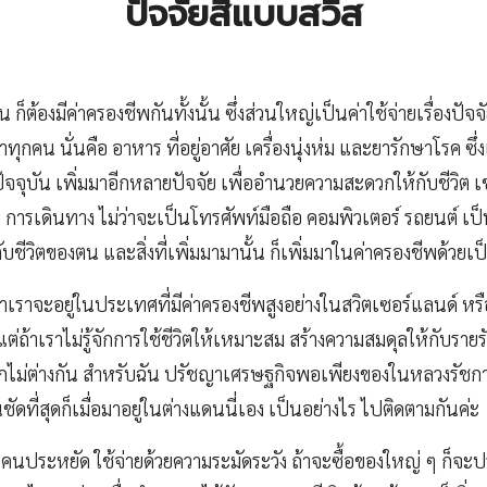
ปัจจัยสี่แบบสวิส
 ก็ต้องมีค่าครองชีพกันทั้งนั้น ซึ่งส่วนใหญ่เป็นค่าใช้จ่ายเรื่องปัจจัย
ุกคน นั่นคือ อาหาร ที่อยู่อาศัย เครื่องนุ่งห่ม และยารักษาโรค ซึ่งเ
ปัจจุบัน เพิ่มมาอีกหลายปัจจัย เพื่ออำนวยความสะดวกให้กับชีวิต เช
 การเดินทาง ไม่ว่าจะเป็นโทรศัพท์มือถือ คอมพิวเตอร์ รถยนต์ เป
กับชีวิตของตน และสิ่งที่เพิ่มมามานั้น ก็เพิ่มมาในค่าครองชีพด้วย
่าเราจะอยู่ในประเทศที่มีค่าครองชีพสูงอย่างในสวิตเซอร์แลนด์ 
า แต่ถ้าเราไม่รู้จักการใช้ชีวิตให้เหมาะสม สร้างความสมดุลให้กับราย
่ยากไม่ต่างกัน สำหรับฉัน ปรัชญาเศรษฐกิจพอเพียงของในหลวงรัชกาลที
นชัดที่สุดก็เมื่อมาอยู่ในต่างแดนนี่เอง เป็นอย่างไร ไปติดตามกันค่ะ
ป็นคนประหยัด ใช้จ่ายด้วยความระมัดระวัง ถ้าจะซื้อของใหญ่ ๆ ก็