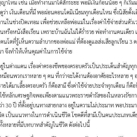
ญาไหม เช่น เมื่อทำงานมาได้สักระยะ พอมีเงินก้อนน้อย ๆ ก็เริ่มมอ
ดูว่า เงินเดือนที่มี พอผ่อนคอนโดมิเนียมทุกเดือนไหม ซึ่งนิสัยดั้งเด
งานในช่วงปิดเทอม เพื่อช่วยเหลือพ่อแม่ในเรื่องค่าใช้จ่ายส่วนตัว
ียนหรือหนังสือเรียน เพราะบ้านฉันไม่ได้ร่ำรวย พ่อทำงานคนเดียว แ
คนโตที่รู้เห็นความลำบากของพ่อแม่ ที่ต้องดูแลส่งเสียลูกเรียน 3 คน
 จึงทำให้เห็นคุณค่าในการใช้จ่าย
ยู่ในต่างแดน เรื่องค่าครองชีพของครอบครัวเป็นประเด็นสำคัญทุกคร
เหมือนพวกเราหลาย ๆ คน ที่กว่าจะได้งานต้องอาศัยอะไรหลาย ๆ อย่
ได้มาเลี้ยงครอบครัว ก็คือสามี ซึ่งค่าใช้จ่ายประจำทุกเดือน ก็คือปั
่เราใช้หลักเศรษฐกิจพอเพียงตามแนวพระราชดำรัสของในหลวงรัชกาลท
30 ปี ที่ตั้งอยู่บนทางสายกลาง อยู่ในความไม่ประมาท พอประมา
ับชีวิต เป็นแนวทางในการดำเนินชีวิต โชคดีที่สามีเป็นคนประเภทเดีย
ทั้งหลายที่มีบทบาทสำคัญในชีวิต ดังต่อไปนี้