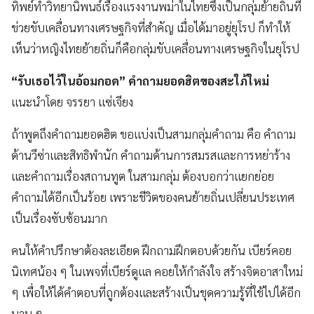
ทิพย์ทำวิทยานิพนธ์เรื่องแรงงานพม่าในไทยซึ่งเป็นกลุ่มย้ายถิ่นที่
ข่วยขับเคลื่อนทางเศรษฐกิจที่สำคัญ เมื่อได้มาอยู่ยุโรป ก็ทำให้
เห็นว่าหญิงไทยย้ายถิ่นก็คือกลุ่มขับเคลื่อนทางเศรษฐกิจในยุโรป
“รับเธอไว้ในอ้อมกอด” คำถามยอดฮิตของสะใภ้ใหม่
แนะนำโดย จรรยา แซ่เจียง
ถ้าพูดถึงคำถามยอดฮิต ขอแบ่งเป็นสามกลุ่มคำถาม คือ คำถาม
ด้านวีซ่าและสิทธิพำนัก คำถามด้านการสมรสและการหย่าร้าง
และคำถามเรื่องสถานทูต ในสามกลุ่ม ต้องบอกว่าแยกย่อย
คำถามได้อีกเป็นร้อย เพราะชีวิตของคนย้ายถิ่นเปลี่ยนประเทศ
เป็นเรื่องซับซ้อนมาก
คนให้คำปรึกษาต้องละเอียด ฝึกถามฝึกตอบด้วยกัน เบียร์คอย
นิเทศน้อง ๆ ในเพจที่เบียร์ดูแล คอยให้กำลังใจ สร้างจิตอาสาใหม่
ๆ เพื่อให้ได้คำตอบที่ถูกต้องและสร้างเป็นชุดความรู้ที่ใช้ไปได้อีก
นาน ๆ