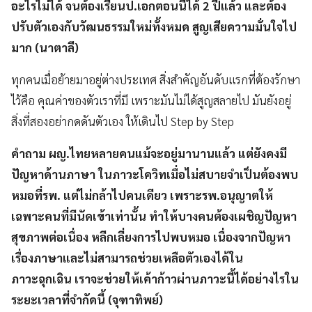
อะไรไม่ได้ จนต้องเรียนป.เอกตอนนี้ได้ 2 ปีแล้ว และต้อง
ปรับตัวเองกับวัฒนธรรมใหม่ทั้งหมด สูญเสียความมั่นใจไป
มาก (นาตาลี)
ทุกคนเมื่อย้ายมาอยู่ต่างประเทศ สิ่งสำคัญอันดับแรกที่ต้องรักษา
ไว้คือ คุณค่าของตัวเราที่มี เพราะมันไม่ได้สูญสลายไป มันยังอยู่
สิ่งที่สองอย่ากดดันตัวเอง ให้เดินไป Step by Step
คำถาม ผญ.ไทยหลายคนแม้จะอยู่มานานแล้ว แต่ยังคงมี
ปัญหาด้านภาษา ในภาวะโควิทเมื่อไม่สบายจำเป็นต้องพบ
หมอที่รพ. แต่ไม่กล้าไปคนเดียว เพราะรพ.อนุญาตให้
เฉพาะคนที่มีนัดเข้าเท่านั้น ทำให้บางคนต้องเผชิญปัญหา
สุขภาพต่อเนื่อง หลีกเลี่ยงการไปพบหมอ เนื่องจากปัญหา
เรื่องภาษาและไม่สามารถช่วยเหลือตัวเองได้ใน
ภาวะฉุกเฉิน เราจะช่วยให้เค้าก้าวผ่านภาวะนี้ได้อย่างไรใน
ระยะเวลาที่จำกัดนี้
(จุฑาทิพย์)