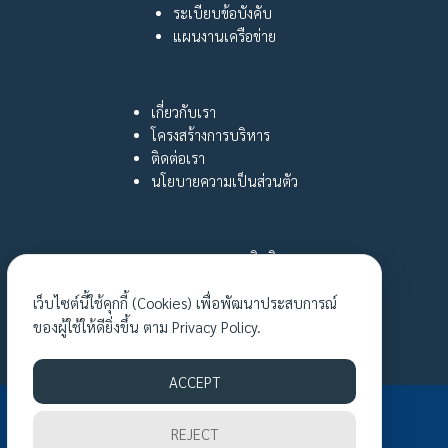
ระเบียบข้อบังคับ
แผนงานเครือข่าย
เกี่ยวกับเรา
โครงสร้างการบริหาร
ติดต่อเรา
นโยบายความเป็นส่วนตัว
กฎหมายและสิทธิ
หญิงไทยใฝ่รู้
เว็บไซต์นี้ใช้คุกกี้ (Cookies) เพื่อพัฒนาประสบการณ์
เรื่องเล่าเงาชีวิต
ของผู้ใช้ให้ดียิ่งขึ้น ตาม
Privacy Policy.
กิจกรรมล่าสุด
ACCEPT
©2026 TWNE.EU. ALL RIGHTS RESERVED.
REJECT