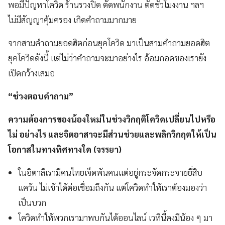
พอมีปัญหาโควิด ร้านรวงปิด ตัดพนักงาน ตัดชั่วโมงงาน ฯลฯ
ไม่มีสัญญาคุ้มครอง เกิดคำถามมากมาย
จากสามคำถามยอดฮิตก่อนยุคโควิด มาเป็นสามคำถามยอดฮิต
ยุคโควิดดังนี้ แต่ไม่ว่าคำถามจะมาอย่างไร อ้อมกอดของเรายัง
เปิดกว้างเสมอ
“ช่วงตอบคำถาม”
ความต้องการของน้องใหม่ในช่วงวิกฤติโควิดเปลี่ยนไปหรือ
ไม่ อย่างไร และจิตอาสาจะมีส่วนช่วยและพลิกวิกฤตให้เป็น
โอกาสในทางทิศทางใด
(จรรยา)
ในอิตาลีเรามีคนไทยเจ็ดพันคนแต่อยู่กระจัดกระจายยี่สิบ
แคว้น ไม่เข้าได้ต่อเชื่อมถึงกัน แต่โควิดทำให้เราต้องมองว่า
เป็นบวก
โควิดทำให้พวกเรามาพบกันได้ออนไลน์ เวทีนี้คงมีน้อง ๆ มา