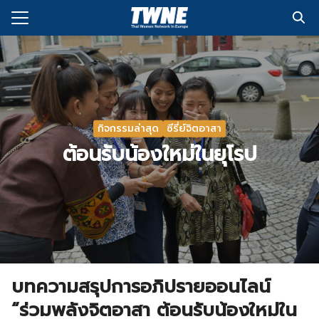
Skip
to
Search
content
for:
กับเรา
่งพิมพ์
กิจกรรมล่าสุด
ซีรี่ย์จิตอาสา
อเรา
ต้อนรับน้องใหม่ในยุโรป
บทความสรุปการอภิปรายออนไลน์
“ร่วมพลังจิตอาสา ต้อนรับน้องใหม่ใน