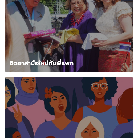
จิตอาสามือใหม่กับพี่แพท