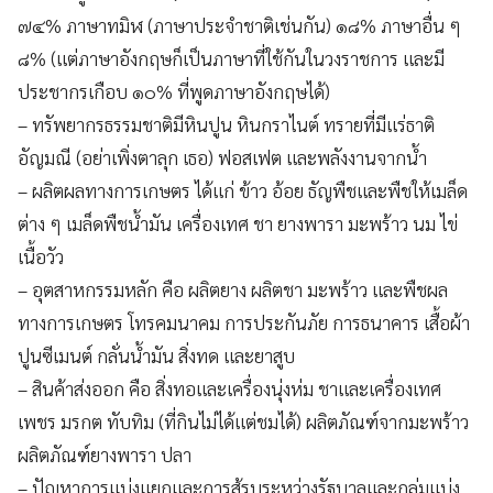
๗๔% ภาษาทมิฬ (ภาษาประจำชาติเช่นกัน) ๑๘% ภาษาอื่น ๆ
๘% (แต่ภาษาอังกฤษก็เป็นภาษาที่ใช้กันในวงราชการ และมี
ประชากรเกือบ ๑๐% ที่พูดภาษาอังกฤษได้)
– ทรัพยากรธรรมชาติมีหินปูน หินกราไนต์ ทรายที่มีแร่ธาติ
อัญมณี (อย่าเพิ่งตาลุก เธอ) ฟอสเฟต และพลังงานจากน้ำ
– ผลิตผลทางการเกษตร ได้แก่ ข้าว อ้อย ธัญพืชและพืชให้เมล็ด
ต่าง ๆ เมล็ดพืชน้ำมัน เครื่องเทศ ชา ยางพารา มะพร้าว นม ไข่
เนื้อวัว
– อุตสาหกรรมหลัก คือ ผลิตยาง ผลิตชา มะพร้าว และพืชผล
ทางการเกษตร โทรคมนาคม การประกันภัย การธนาคาร เสื้อผ้า
ปูนซีเมนต์ กลั่นน้ำมัน สิ่งทด และยาสูบ
– สินค้าส่งออก คือ สิ่งทอและเครื่องนุ่งห่ม ชาและเครื่องเทศ
เพชร มรกต ทับทิม (ที่กินไม่ได้แต่ชมได้) ผลิตภัณฑ์จากมะพร้าว
ผลิตภัณฑ์ยางพารา ปลา
– ปัญหาการแบ่งแยกและการสู้รบระหว่างรัฐบาลและกลุ่มแบ่ง