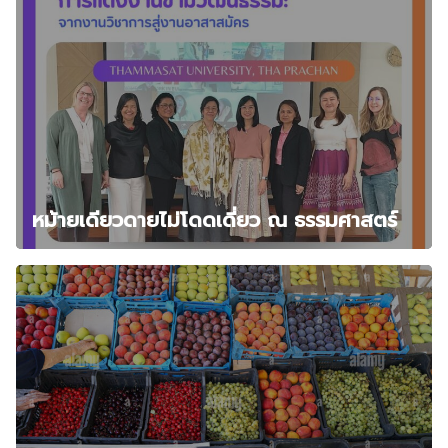
หม้ายเดียวดายไม่โดดเดี่ยว ณ ธรรมศาสตร์