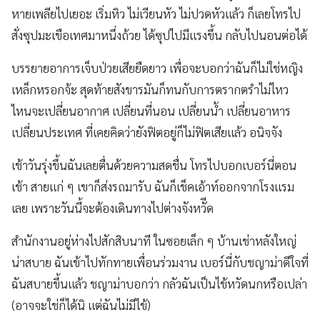
หายเพลียไปเยอะ เริ่มหิว ไม่เวียนหัว ไม่ปวดหัวแล้ว ก็เลยโทรไป
สั่งซุปมะเขือเทศมาหนึ่งถ้วย ได้ซุปไปมีแรงขึ้น กลับไปนอนต่อได้
บรรยายอาการเจ็บป่วยเสียยืดยาว เพื่อจะบอกว่าฉันก็ไม่ใช่หญิง
เหล็กหรอกจ้ะ สุดท้ายสังขารมันก็ทนกับการตรากตรำไม่ไหว
ไหนจะเปลี่ยนอากาศ เปลี่ยนที่นอน เปลี่ยนน้ำ เปลี่ยนอาหาร
เปลี่ยนประเทศ ที่เคยคิดว่ายังฟิตอยู่ก็ไม่ฟิตเสียแล้ว อนิจจัง
เช้าวันรุ่งขึ้นฉันเลยตื่นด้วยความสดชื่น โทรไปบอกเบอร์นี่ตอน
เช้า สายแก่ ๆ เขาก็ส่งรถมารับ ฉันก็เช็คเอ้าท์ออกจากโรงแรม
เลย เพราะวันนี้จะต้องเดินทางไปต่างจังหวัีด
สำนักงานอยู่ห่างไปสักสิบนาที ในซอยเล็ก ๆ บ้านเช่าหลังใหญ่
น่าสบาย ฉันเข้าไปทักทายเพื่อนร่วมงาน เบอร์นี่กับชญาม่าดีใจที่
ฉันสบายขึ้นแล้ว ชญาม่าบอกว่า กลัวฉันเป็นไข้หวัดนกหรือเปล่า
(อาจจะใช่ก็ได้นิ แต่ฉันไม่มีไข้)