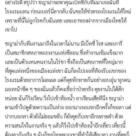
อย่างไรดี สรุปว่า ชญาม่าจะพาคุณเบ็ทซี่กับทีมมาเจอฉันที่
โรงแรมแทน ก่อนเบอร์นี่ลากลับ ฉันขอให้ช่วยจองโรงแรมให้ใหม่
เพราะที่นี่ไม่ถูกโรคกับฉันเลย และเอาของฝากจากเมืองไทยให้
เขาไป
ชญาม่ากับทีมงานมาถึงในเวลาไม่นาน มีเบ็ทซี่ โรส และเการี
เป็นสมาชิกสหภาพแรงงานแห่งซีลอน ซึ่งทำงานเข้มแข็งมาก
และเป็นตัวแทนคนงานในไร่ชา ซึ่งถือเป็นสหภาพที่ใหญ่มาก
ที่สุดแห่งหนึ่งของเมืองแห่งชา ฉันก็ลงไปเจอที่ห้องรับแขกของ
โรงแรมด้วยอาการโผลเผล แต่ก็คุยทักทายกันอย่างอบอุ่น ทุกคน
มองหน้าซีด ๆ ของฉันแล้วก็คงเชื่อว่าป่วยจริง คุยงานไปได้สัก
หน่อย ฉันก็วิงเวียน วิ่งไปเข้าห้องน้ำ อาเจียนเสียทีนึง ชญาม่า
ตามเข้าไปดูด้วยความเป็นห่วง ออกมาเจอแขกอีกครั้งก็ขอลา แต่
ปากบอกลา ตัวยังไม่ยอมขยับ ก็ยังคุยกับเขาอีกหลายคำ ด้วย
ความสนใจในงานจริง ๆ แล้วก็วิ่งไปเข้าห้องน้ำอีกเที่ยว เที่ยวนี้
ต้องลากันจริง ๆ ฉันก็ขอโทษพวกเขาที่ทำให้เสียเวลา งานที่คุยก็