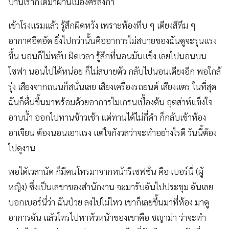
บ้านเราก็ได้มาผ่านเมืองศรีลังกา
เข้าโรงแรมแล้ว รู้สึกผิดหวัง เพราะห้องทึบ ๆ เตียงสีทึม ๆ
อากาศอึดอัด ยิ่งไปกว่านั้นคืออาการไม่สบายของฉันดูจะรุนแรง
ขึ้น นอนก็ไม่หลับ ผิดเวลา รู้สึกที่นอนมันแข็ง เลยไปนอนบน
โซฟา นอนไปได้หน่อย ก็ไม่สบายตัว กลับไปนอนเตียงอีก พอใกล้
รุ่ง เสียงจากถนนก็สนั่นเลย เสียงเครื่องรถยนต์ เสียงแตร ในที่สุด
ฉันก็ตื่นขึ้นมาพร้อมด้วยอาการไมเกรนเบื้องต้น อุตส่าห์แข็งใจ
อาบน้ำ ออกไปทานข้าวเช้า แต่ทานได้ไม่กี่คำ ก็กลับเข้าห้อง
อาเจียน ต้องนอนเอาแรง แต่ใจกังวลว่าจะทำอย่างไรดี วันนี้ต้อง
ไปดูงาน
พอได้เวลานัด ก็มีคนโทรมาจากหน้ารีเซฟชั่น คือ เบอร์นี่ (ผู้
หญิง) ซึ่งเป็นเลขาของสำนักงาน จะมารับฉันไปประชุม ฉันเลย
บอกเบอร์นี่ว่า ฉันป่วย ลงไปไม่ไหว เขาก็เลยขึ้นมาที่ห้อง มาดู
อาการฉัน แล้วโทรไปหาหัวหน้าของเขาคือ ชญาม่า ว่าจะทำ