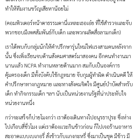
ทำให้ทีมงานขวัญเสียหาน้อยไม่
(คอมพิวเตอร์หน้าตาธรรมดานี่แหละเธอเอ๋ย ที่ใช้สำรวจและจับ
พวกชอบมีเพศสัมพันธ์กับเด็ก และพวกผลิตสื่อลามกเด็ก)
เราได้พบกับกลุ่มนักให้คำปรึกษารุ่นใหม่ไฟแรงสามคนหลังจาก
นั้น ซึ่งเพิ่งเรียนจบด้านสังคมศาสตร์มาสองคน อีกคนทำงานมา
นานแล้ว NCPA ทำงานหลายด้านมาก สมกับเป็นองค์การ
คุ้มครองเด็ก มีทั้งบังคับใช้กฎหมาย จับกุมผู้ทำผิด ดำเนินคดี ให้
คำปรึกษาทางกฎหมาย และทางสังคมจิตใจ มีศูนย์บำบัดสำหรับ
เด็ก ทำกิจกรรมเด็ก ฯลฯ นับเป็นหน่วยงานรัฐที่น่าประทับใจ
หน่วยงานหนึ่ง
กว่าจะเสร็จก็บ่ายโมงกว่า เราต้องเดินทางไปอนุรธาปุระ ซึ่งห่าง
ไปเกือบสี่ชั่วโมง แต่เราต้องแวะกินข้าวก่อน ก็ไปเจอร้านอาหาร
สะอาดแบบเบเกอรี่ สั่งข้าวกับแกงกะหรี่ ซึ่งมาเป็นชุด มีข้าว มี