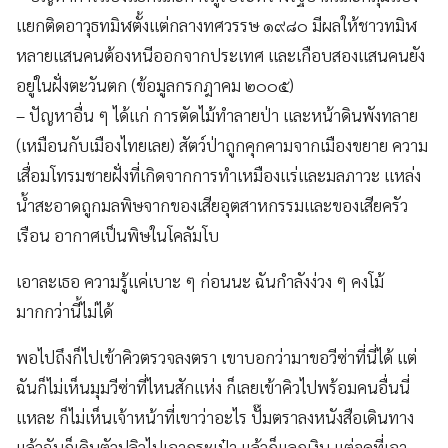
แยกติดอาวุธทมิฬตั้งแต่กลางทศวรรษ ๑๙๘๐ มีผลให้ชาวทมิฬ
หลายแสนคนต้องหนีออกจากประเทศ และเกือบสองแสนคนยัง
อยู่ในฝั่งตะวันตก (ข้อมูลกรกฎาคม ๒๐๐๕)
– ปัญหาอื่น ๆ ได้แก่ การตัดไม้ทำลายป่า และหน้าดินพังทลาย
(เหมือนกับเมืองไทยเลย) สัตว์ป่าถูกคุกคามจากเมืองขยาย ความ
เสื่อมโทรมชายฝั่งที่เกิดจากการทำเหมืองแร่และมลภาวะ แหล่ง
น้ำสะอาดถูกมลพิษจากของเสียอุตสาหกรรมและของเสียครัว
เรือน อากาศเป็นพิษในโคลัมโบ
เอาละเธอ ความรู้แค่เบาะ ๆ ก่อนนะ ฉันกำลังง่วง ๆ คงโม้
มากกว่านี้ไม่ได้
พอไปถึงก็ไปเข้าคิวตรวจลงตรา เขาบอกว่ามาขอวีซ่าที่นี่ได้ แต่
ฉันก็ไม่เห็นมุมวีซ่าที่ไหนสักแห่ง ก็เลยเข้าคิวไปพร้อมคนอื่นนี่
แหละ ก็ไม่เห็นเจ้าหน้าที่เขาว่าอะไร ปั๊มตราลงหนังสือเดินทาง
แล้วฉันก็เดินตัวปลิวไปเอากระเป๋า แล้วก็แลกเงิน แต่จุดที่เอา