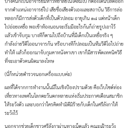
บางคนก็เป็นอาจารย์มหาวิทยาลัยในโคลัมโบ ก็ต้องโดนปลดออก
จากตำแหน่งอาจารย์ไป เสียชื่อเสียงตัวเองและสถาบัน วิธีการล่อ
หลอกก็มีการส่งตัวเด็กที่เป็นตัวปลอม อายุเกิน ๑๘ แต่หน้าเด็ก
ไปอ่อยเหยื่อ พอเข้าห้องนอนจะเริ่มมีอะไรกันก็ถ่ายรูปเอาไว้
แล้วเข้าจับกุม บางทีก็ตามไปถึงบ้านที่มีเด็กเป็นเหยื่อจริง ๆ
กำลังถ่ายวีดีโออนาจารกัน หรือบางทีก็ปลอมเป็นทีมวีดีโอไปถ่าย
ทำให้ แล้วก็ออกมาจับกุมคาหนังคาเขา เขาก็มีสารพัดเทคนิควิธี
ที่จะเอาตัวคนผิดมาลงโทษ
(นี่ก็หน่วยตำรวจนอกเครื่องแบบค่ะ)
ผลที่ได้จากการทำงานนั้นมีในเชิงป้องปรามด้วย คือเว็บไซต์ท่อง
เที่ยวทางเพศในโลกตะวันตกหลายแห่งเริ่มประกาศเตือนสมาชิก
ให้ระวังตัว และบอกว่าใครคิดทำมิดีมิร้ายกับเด็กในศรีลังกาให้
ระวังไว้
นอกจากช่วยเด็กชาวศรีลังกาผ่านทางเน็ตแล้ว คณะเฝ้าระวัง