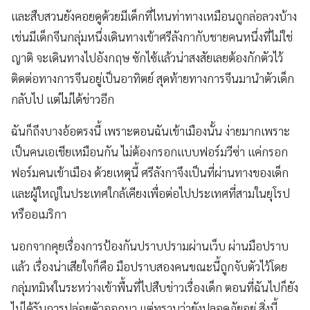
และสืบสวนยังคอยดูด้วยมีเด็กที่ไหนท่าทางเหมือนถูกล่อลวงบ้าง
เช่นมีเด็กจีนกลุ่มหนึ่งเดินทางเข้าศรีลังกากับชายคนหนึ่งที่ไม่ใช่
ญาติ จะเดินทางไปอังกฤษ ซักไซ้แล้วน่าสงสัยเลยต้องกักตัวไว้
ติดต่อทางการจีนอยู่เป็นอาทิตย์ สุดท้ายทางการจีนมานำตัวเด็ก
กลับไป แต่ไม่ได้ข่าวอีก
ฉันก็ถึงบางอ้อตรงนี้ เพราะตอนฉันเข้าเมืองนั้น ง่ายมากเพราะ
เป็นคนเอเชียเหมือนกัน ไม่ต้องกรอกแบบฟอร์มวีซ่า แค่กรอก
ฟอร์มคนเข้าเมือง ด้วยเหตุนี้ ศรีลังกาจึงเป็นที่ผ่านทางของเด็ก
และผู้ใหญ่ในประเทศใกล้เคียงเพื่อต่อไปประเทศที่สามในยุโรป
หรืออเมริกา
นอกจากคุยเรื่องการป้องกันปราบปรามผ่านเว็บ ผ่านมือปราบ
แล้ว เรื่องน่าเสียใจก็คือ มือปราบสองคนขณะนี้ถูกจับตัวไว้โดย
กลุ่มทมิฬในระหว่างเข้าพื้นที่ไปสืบข่าวเรื่องเด็ก ตอนที่ฉันไปก็ยัง
ไม่ได้รับการปล่อยตัวออกมา แต่ทราบว่ายังปลอดภัยอยู่ สิ่งนี้