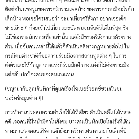
ติดต่อในแชทรูมของพวกรักร่วมเพศบ้าง ของพวกชอบมีอะไรกับ
เด็กบ้าง พอเจอใครเสนอว่า จะมาเที่ยวศรีลังกา อยากเจอเด็ก
ชายเอ๊าะ ๆ ก็จะเข้าไปเกี่ยว และนัดพบจนจับตัวได้ในที่สุด ซึ่ง
ไม่ใช่เฉพาะนักท่องเที่ยวเท่านั้น แต่ยังมีชาวศรีลังกาเองด้วยบาง
ส่วน เมื่อจับคนเหล่านี้ไ้ด้แล้วก็ดำเนินคดีทางกฎหมายต่อไป ใน
กรณีคนต่างชาติก็ขอความร่วมมือจากสถานทูตต่าง ๆ ในการ
ส่งตัวและให้ข้อมูล บางแห่งก็ร่วมมือดี บางแห่งก็ไม่ค่อยร่วมมือ
แต่กลับปกป้องคนของตนเองแทน
(ชญาม่ากับคุณจันทิกาที่ดูแลเรื่องไซเบอร์วอทช์ชวนฉันชม
บอร์ดข้อมูลต่าง ๆ)
การทำงานประสบความสำเร็จใช้ได้ทีเดียว ดำเนินคดีไปได้หลาย
คดี เจอคนที่มีหน้ามีตาในสังคม บางคนเป็นนักเปียโนฝรั่งที่เดิน
ทางมาแสดงคอนเสิร์ต แต่ก็ยังมาหวังหาเศษหาเลยกับเด็กที่นี่