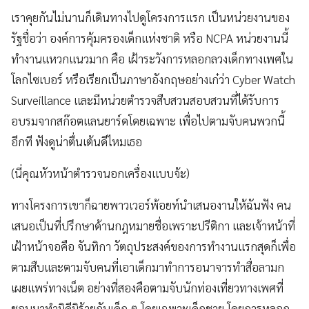
เราคุยกันไม่นานก็เดินทางไปดูโครงการแรก เป็นหน่วยงานของ
รัฐชื่อว่า องค์การคุ้มครองเด็กแห่งชาติ หรือ NCPA หน่วยงานนี้
ทำงานแหวกแนวมาก คือ เฝ้าระวังการหลอกลวงเด็กทางเพศใน
โลกไซเบอร์ หรือเรียกเป็นภาษาอังกฤษอย่างเก๋ว่า Cyber Watch
Surveillance และมีหน่วยตำรวจสืบสวนสอบสวนที่ได้รับการ
อบรมจากสก๊อตแลนยาร์ดโดยเฉพาะ เพื่อไปตามจับคนพวกนี้
อีกที ฟังดูน่าตื่นเต้นดีไหมเธอ
(นี่คุณหัวหน้าตำรวจนอกเครื่องแบบจ้ะ)
ทางโครงการเขาก็ฉายพาวเวอร์พ้อยท์นำเสนองานให้ฉันฟัง คน
เสนอเป็นที่ปรึกษาด้านกฎหมายชื่อเพราะปรีติกา และเจ้าหน้าที่
เฝ้าหน้าจอคือ จันทิกา วัตถุประสงค์ของการทำงานแรกสุดก็เพื่อ
ตามสืบและตามจับคนที่เอาเด็กมาทำการอนาจารทำสื่อลามก
เผยแพร่ทางเน็ต อย่างที่สองคือตามจับนักท่องเที่ยวทางเพศที่
ชอบมาทำมิดีมิร้ายกับเด็ก ๆ โดยเฉพาะเด็กชาย โดยการหลอก