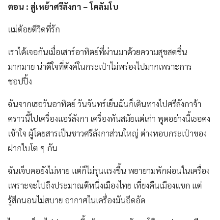
ตอน : สู่เหย้าศรีลังกา – โคลัมโบ
แม่ต้อยตีวิดที่รัก
เราได้เจอกันเมื่อเสาร์อาทิตย์ที่ผ่านมาด้วยความสุขสดชื่น
มากมาย น่าดีใจที่ตังค์ในกระเป๋าไม่พร่องไปมากเพราะการ
ชอปปิ้ง
ฉันจากเธอวันอาทิตย์ วันจันทร์เย็นฉันก็เดินทางไปศรีลังกาจ้า
คราวนี้ไปเครื่องแอร์ลังกา เครื่องทันสมัยแต่เก่า พูดอย่างนี้เธอคง
เข้าใจ ผู้โดยสารเป็นชาวศรีลังกาส่วนใหญ่ ต่างหอบกระเป๋าของ
ฝากใบโต ๆ กัน
ฉันเจ็บคอยังไม่หาย แต่ก็ไม่รุนแรงขึ้น พยายามพักผ่อนในเครื่อง
เพราะจะไปถึงประมาณตีหนึ่งเมืองไทย เที่ยงคืนเมืองแขก แต่
รู้สึกนอนไม่สบาย อากาศในเครื่องมันอึดอัด