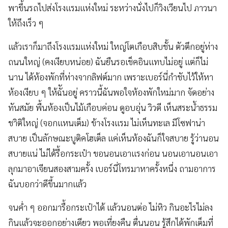
พาขึ้นรถไปส่งโรงแรมแห่งใหม่ ระหว่างนั่งไปก็วิงเวียนไป ภาวนา
ให้ถึงเร็ว ๆ
แล้วเราก็มาถึงโรงแรมแห่งใหม่ ใหญ่โตเกือบสิบชั้น ตัวตึกอยู่ห่าง
ถนนใหญ่ (คงเงียบหน่อย) ฉันยืนรอเช็คอินแทบไม่อยู่ แต่ก็ไม่
นาน ได้ห้องพักที่ห่างจากลิฟต์มาก เพราะเบอร์นี่กำชับไว้ให้หา
ห้องเงียบ ๆ ให้ฉัันอยู่ คราวนี้ฉันพอใจห้องพักใหม่มาก จัดอย่าง
ทันสมัย พื้นห้องเป็นไม้เกือบค่อน ดูอบอุ่น วิวดี เห็นสระน้ำธรรม
ชาิติใหญ่ (จอกแหนเต็ม) ข้างโรงแรม ไม่เห็นทะเล มีโซฟาน่า
สบาย เป็นลักษณะบูติคโฮเต็ล แค่เห็นห้องฉันก็ใจสบาย รู้ว่านอน
สบายแน่ ไม่ได้รื้อกระเป๋า ขอนอนเอาแรงก่อน นอนเอานอนเอา
ลุกมาอาเจียนสองสามครั้ง เบอร์นี่โทรมาหาครั้งหนึ่ง ถามอาการ
ฉันบอกว่าดีขึ้นมากแล้ว
จนค่ำ ๆ ออกมารื้อกระเป๋าได้ แล้วนอนต่อ ไม่หิว กินอะไรไม่ลง
กินแล้วจะออกอย่างเดียว พอเที่ยงคืน ตื่นนอน รู้สึกได้พักเต็มที่