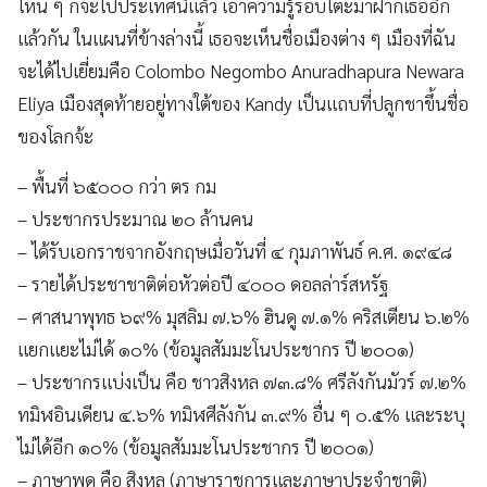
ไหน ๆ ก็จะไปประเทศนี้แล้ว เอาความรู้รอบโต๊ะมาฝากเธออีก
แล้วกัน ในแผนที่ข้างล่างนี้ เธอจะเห็นชื่อเมืองต่าง ๆ เมืองที่ฉัน
จะได้ไปเยี่ยมคือ Colombo Negombo Anuradhapura Newara
Eliya เมืองสุดท้ายอยู่ทางใต้ของ Kandy เป็นแถบที่ปลูกชาขึ้นชื่อ
ของโลกจ้ะ
– พื้นที่ ๖๕๐๐๐ กว่า ตร กม
– ประชากรประมาณ ๒๐ ล้านคน
– ได้รับเอกราชจากอังกฤษเมื่อวันที่ ๔ กุมภาพันธ์ ค.ศ. ๑๙๔๘
– รายได้ประชาชาติต่อหัวต่อปี ๔๐๐๐ ดอลล่าร์สหรัฐ
– ศาสนาพุทธ ๖๙% มุสลิม ๗.๖% ฮินดู ๗.๑% คริสเตียน ๖.๒%
แยกแยะไม่ได้ ๑๐% (ข้อมูลสัมมะโนประชากร ปี ๒๐๐๑)
– ประชากรแบ่งเป็น คือ ชาวสิงหล ๗๓.๘% ศรีลังกันมัวร์ ๗.๒%
ทมิฬอินเดียน ๔.๖% ทมิฬศีลังกัน ๓.๙% อื่น ๆ ๐.๕% และระบุ
ไม่ได้อีก ๑๐% (ข้อมูลสัมมะโนประชากร ปี ๒๐๐๑)
– ภาษาพูด คือ สิงหล (ภาษาราชการและภาษาประจำชาติ)