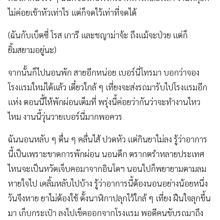
ไม่ค่อยเข้าหัวเท่าไร แต่ก็จดไว้เท่าที่จดได้
(ฉันกับเบ็ตซี่ โรส เการี และชญาม่าจ้ะ ถึงแม้จะป่วย แต่ก็
ยิ้มสยามอยู่นะ)
จากนั้นก็ไปนอนพัก สายอีกหน่อย เบอร์นี่โทรมา บอกว่าจอง
โรงแรมใหม่ได้แล้ว เดี๋ยวใกล้ ๆ เที่ยงจะส่งรถมารับไปโรงแรมอีก
แห่ง ตอนนี้ให้พักผ่อนเต็มที่ พรุ่งนี้ค่อยว่ากันว่าจะทำงานไหว
ไหม งานนี้วุ่นวายเบอร์นี่มากพอควร
ฉันนอนหลับ ๆ ตื่น ๆ คลื่นไส้ ปวดหัว แต่กินยาไม่ลง รู้ว่าอาการ
นี้เป็นเพราะขาดการพักผ่อน นอนดึก ตรากตรำหลายประเทศ
ไหนจะเป็นหวัดเจ็บคอมาจากอินโดฯ นอนไปก็พยายามตามลม
หายใจไป เคลิ้มหลับไปบ้าง รู้ว่าอาการนี้ต้องนอนอย่างน้อยหนึ่ง
วันจึงหาย ยาไม่ต้องใช้ ตั้งนาฬิกาปลุกไว้ใกล้ ๆ เที่ยง ฝืนใจลุกขึ้น
มา เก็บกระเป๋า ลงไปเช็คออกจากโรงแรม พอดีคนขับรถมาถึง