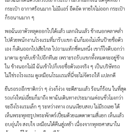
กระเป๋า อากาศร้อนมาก ไม่มีแอร์ อึดอัด หายใจไม่ออก กระเป๋า
ก็รอนานมาก ๆ
พอฉันเอาตัวหลุดออกไปได้แล้ว แลกเงินแล้ว ข้างนอกคลาคล่ำ
ไปด้วยพนักงานโรงแรมที่มารับแขก ฉันก็มองไม่เห็นป้ายชื่อตัว
เอง ก็เดินออกไปเสียไกล ไปถามแท้กซี่คนหนึ่ง เขาก็ใจดีบอกว่า
มาดาม ยูกลับเข้าไปอีกทีนะ เพราะรถรับแขกทั้งหมดจะอยู่ข้าง
ใน ข้างนอกไม่มี ฉันเข้าไปก็เจอชื่อตัวเองจริง ๆ เป็นบริษัทรถ
ไม่ใช่รถโรงแรม ดูเหมือนโรมแรมที่นี่จะไม่จัดรถให้ แปลกดี
ยืนรอรถอีกชาติกว่า ๆ ง่วงก็ง่วง จะตีสามแล้ว ร้อนก็ร้อน ในที่สุด
รถเก๋งใหม่เอี่ยมก็มาถึง พาฉันเดินทางประมาณค่อนชั่วโมงกว่า
จะถึงโรงแรมเล็ก ๆ ระหว่างทาง ถนนเงียบสงบ ไม่มีรถเลย ได้
เห็นพระพุทธรูปพระพักตร์เปี่ยมด้วยเมตตาตามสี่แยก เห็นแล้ว
อบอุ่นใจ สงบใจ เหมือนได้คืนสู่เหย้า เนื่องจากพุทธศาสนาใน